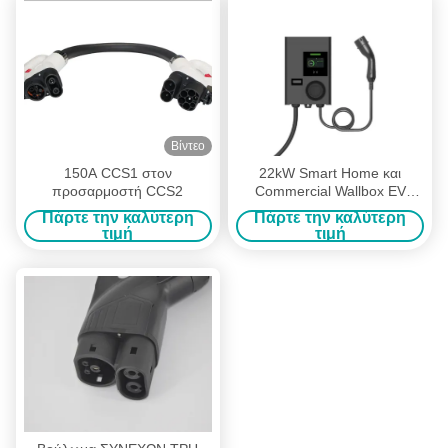
Βίντεο
150A CCS1 στον
22kW Smart Home και
προσαρμοστή CCS2
Commercial Wallbox EV
φορτιστή με υποστήριξη
Πάρτε την καλύτερη
Πάρτε την καλύτερη
RFID, WiFi και OCPP
τιμή
τιμή