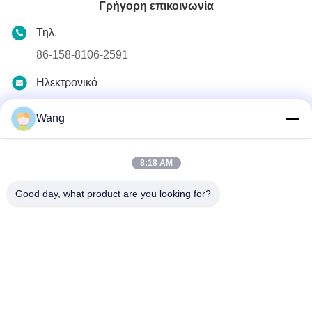
Γρήγορη επικοινωνία
Τηλ.
86-158-8106-2591
Ηλεκτρονικό
info@cn-ans.com
Wang
Διεύθυνση
No.1, πάτωμα 3, Νο 366, βόρειο τμήμα του δρόμου Hupan,
Chengdu
8:18 AM
Good day, what product are you looking for?
Πολιτική μυστικότητας
|
Sitemap
Καλή ποιότητα της Κίνας Τύπος - 2 EV που χρεώνει τα καλώδια
Προμηθευτής. Πνευματικά δικαιώματα © 2021-2026 Chengdu
Honors Technology Co.,Ltd . Διατηρούνται όλα τα πνευματικά
δικαιώματα.