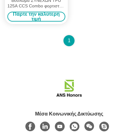
Βούλωμα ΣΥΝΕΧΩΝ TPU
125A CCS Combo φορτιστών
GBT της EV με το
Πάρτε την καλύτερη
προσαρμοσμένο μήκος
τιμή
1
Μέσα Κοινωνικής Δικτύωσης