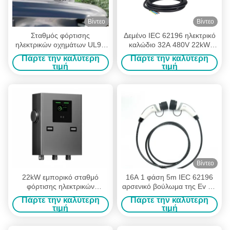
Βίντεο
Βίντεο
Σταθμός φόρτισης
Δεμένο IEC 62196 ηλεκτρικό
ηλεκτρικών οχημάτων UL94
καλώδιο 32A 480V 22kW
V-0 IP67
χρέωσης οχημάτων
Πάρτε την καλύτερη
Πάρτε την καλύτερη
προτύπων για τον τύπο
τιμή
τιμή
σταθμών χρέωσης - η
χρέωση 2 ev οδηγεί
Βίντεο
22kW εμπορικό σταθμό
16A 1 φάση 5m IEC 62196
φόρτισης ηλεκτρικών
αρσενικό βούλωμα της Ev για
οχημάτων OCPP Wallbox με
το σταθμό χρέωσης
Πάρτε την καλύτερη
Πάρτε την καλύτερη
έξυπνη διαχείριση δικτύου
δευτερεύων τύπος - 2 στον
τιμή
τιμή
τύπο - καλώδιο φορτιστών 2
ev