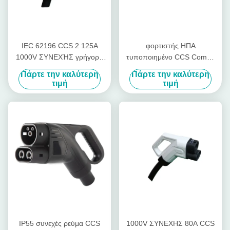
IEC 62196 CCS 2 125A
φορτιστής ΗΠΑ
1000V ΣΥΝΕΧΉΣ γρήγορη
τυποποιημένο CCS Combo
χρέωση φορτιστών της EV
150A 1000V CCS Combo 1
Πάρτε την καλύτερη
Πάρτε την καλύτερη
με τον τύπο CCS - βούλωμα
βούλωμα γρήγορα χρέωσης
τιμή
τιμή
2
IP55 συνεχές ρεύμα CCS
1000V ΣΥΝΕΧΗΣ 80A CCS