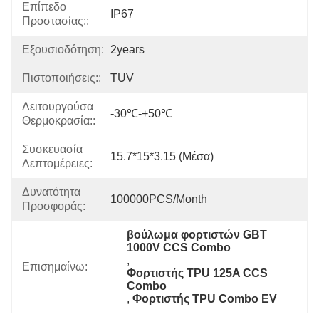
Επίπεδο
IP67
Προστασίας::
Εξουσιοδότηση:
2years
Πιστοποιήσεις::
TUV
Λειτουργούσα
-30℃-+50℃
Θερμοκρασία::
Συσκευασία
15.7*15*3.15 (μέσα)
Λεπτομέρειες:
Δυνατότητα
100000PCS/Month
Προσφοράς:
βούλωμα φορτιστών GBT 
1000V CCS Combo
, 
Επισημαίνω:
Φορτιστής TPU 125A CCS 
Combo
, 
Φορτιστής TPU Combo EV