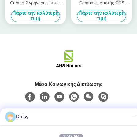
Combo 2 γρήγορος τύπος
Combo φορτιστής CCS
χρέωσης 3200V EV
Combo 2 συνδετήρας με το
Πάρτε την καλύτερη
Πάρτε την καλύτερη
συνδετήρων - βούλωμα 2
καλώδιο 5M
τιμή
τιμή
Μέσα Κοινωνικής Δικτύωσης
Γρήγορη επικοινωνία
Daisy
Τηλ.
86-158-8106-2591
11:47 AM