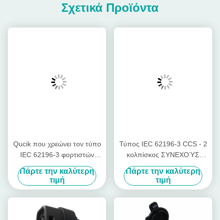
Σχετικά Προϊόντα
Qucik που χρεώνει τον τύπο
Τύπος IEC 62196-3 CCS - 2
IEC 62196-3 φορτιστών
κολπίσκος ΣΥΝΕΧΟΎΣ
200A 1000V CCS Combo -
γρήγορος χρέωσης
Πάρτε την καλύτερη
Πάρτε την καλύτερη
βούλωμα 2
υποδοχών 200A 1000V της
τιμή
τιμή
EV