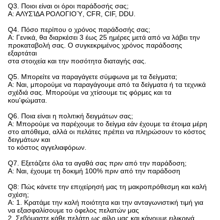
Q3. Ποιοι είναι οι όροι παράδοσής σας;
Α: ΑΛΥΣΊΔΑ ΡΟΛΟΓΙΟΎ, CFR, CIF, DDU.
Q4. Πόσο περίπου ο χρόνος παράδοσής σας;
Α: Γενικά, θα διαρκέσει 3 έως 25 ημέρες μετά από να λάβει την
προκαταβολή σας. Ο συγκεκριμένος χρόνος παράδοσης
εξαρτάται
στα στοιχεία και την ποσότητα διαταγής σας.
Q5. Μπορείτε να παραγάγετε σύμφωνα με τα δείγματα;
Α: Ναι, μπορούμε να παραγάγουμε από τα δείγματα ή τα τεχνικά
σχέδιά σας. Μπορούμε να χτίσουμε τις φόρμες και τα
κοu'φώματα.
Q6. Ποια είναι η πολιτική δειγμάτων σας;
Α: Μπορούμε να παρέχουμε το δείγμα εάν έχουμε τα έτοιμα μέρη
στο απόθεμα, αλλά οι πελάτες πρέπει να πληρώσουν το κόστος
δειγμάτων και
το κόστος αγγελιαφόρων.
Q7. Εξετάζετε όλα τα αγαθά σας πριν από την παράδοση;
Α: Ναι, έχουμε τη δοκιμή 100% πριν από την παράδοση
Q8: Πώς κάνετε την επιχείρησή μας τη μακροπρόθεσμη και καλή
σχέση;
Α: 1. Κρατάμε την καλή ποιότητα και την ανταγωνιστική τιμή για
να εξασφαλίσουμε το όφελος πελατών μας
2. Σεβόμαστε κάθε πελάτη ως φίλο μας και κάνουμε ειλικρινά