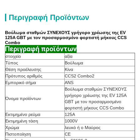
Περιγραφή Προϊόντων
Βούλωμα σταθμών ΣΥΝΕΧΟΥΣ γρήγορο χρέωσης της EV
125A GBT με τον προσαρμοσμένο φορτιστή μήκους CCS
Combo
Περιγραφή προϊόντων
στοιχείο
αξία
Τύπος
Βούλωμα
Θέση προέλευσης
Κίνα
Πρότυπος αριθμός
CCS2 Combo2
Εμπορικό σήμα
ANS
Βούλωμα σταθμών ΣΥΝΕΧΟΥΣ
γρήγορο χρέωσης της EV 125A
Όνομα προϊόντων
GBT με τον προσαρμοσμένο
φορτιστή μήκους CCS Combo
Εκτιμημένο ρεύμα
125A
Εκτιμημένη τάση
1000V
Χρώμα
λευκό ή ο Μαύρος
Πιστοποίηση
CE