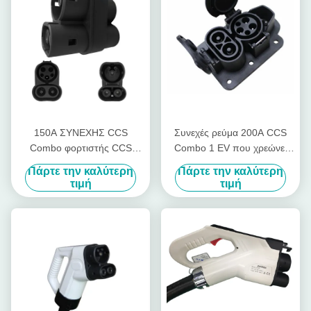
150A ΣΥΝΕΧΗΣ CCS
Συνεχές ρεύμα 200A CCS
Combo φορτιστής CCS
Combo 1 EV που χρεώνει
Combo 2 σε CCS Combo 1
στην υποδοχή το γρήγορο
Πάρτε την καλύτερη
Πάρτε την καλύτερη
προσαρμοστής
κολπίσκο συνδετήρων
τιμή
τιμή
ΣΥΝΕΧΏΝ φορτιστών