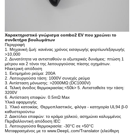
Χαρακτηριστικό γνώρισμα combo2 EV που χρεώνει το
συνδετήρα βουλωμάτων
Περιγραφή
1. Μηχανική ζωή: κανένας χρόνος εισαγωγής φορτίων/εξαγωγής
>10,000
2. Δυνατότητα να αντισταθούν οι εξωτερικές δυνάμεις: πτώση 1
μέτρου και 2 τόνοι της λειτουργούσας πίεσης οχημάτων.
Ηλεκτρική απόδοση
1. Εκτιμημένο ρεύμα: 200A
2. Λειτουργούσα τάση: 1000V συνεχές ρεύμα
3. Αντίσταση μόνωσης: >2000MΩ (DC1000V)
4. Τελική άνοδος θερμοκρασίας:<50k> 5. Αντισταθείτε την τάση:
3200V
6. Αντίσταση επαφών. 0.5mΩ Max
Υλικά εφαρμογής
1. Υλικό κατοικίας. Θερμοπλαστικός, φλόγα - κατηγορία UL94 β-0
καθυστερούντω
2. Δακτύλιοι επαφών: το κράμα χαλκού, ασημώνει καλυμμένος
Περιβαλλοντική απόδοση IEC
1. Λειτουργούσα θερμοκρασία: -30°C σε +50°C
Μεταφρασμένος με το www.DeepL.com/Translator (ελεύθερη