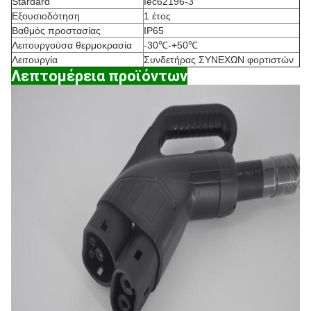
Stardard
Iec62196-3
Εξουσιοδότηση
1 έτος
Βαθμός προστασίας
IP65
Λειτουργούσα θερμοκρασία
-30℃-+50℃
Λειτουργία
Συνδετήρας ΣΥΝΕΧΩΝ φορτιστών
Λεπτομέρεια προϊόντων