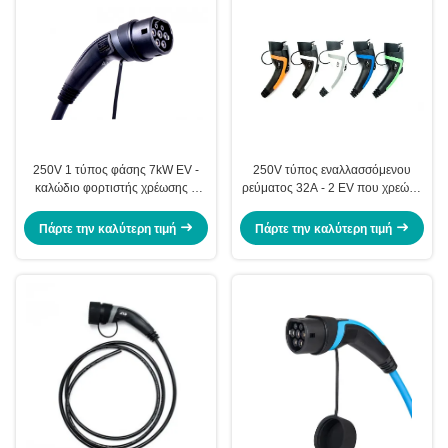
250V 1 τύπος φάσης 7kW EV -
250V τύπος εναλλασσόμενου
καλώδιο φορτιστής χρέωσης 2
ρεύματος 32A - 2 EV που χρεώνει
δεμένος EV
στα καλώδια 5m το μήκος ανοικτό
τέλος για το αυτοκίνητο
Πάρτε την καλύτερη τιμή
Πάρτε την καλύτερη τιμή