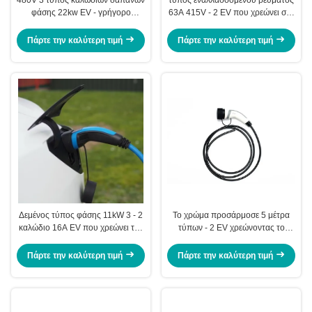
φάσης 22kw EV - γρήγορο
63A 415V - 2 EV που χρεώνει στο
θηλυκό βούλωμα χρέωσης 2
IEC 62196 καλωδίων το βούλωμα
γρήγορα χρέωσης
Πάρτε την καλύτερη τιμή
Πάρτε την καλύτερη τιμή
Δεμένος τύπος φάσης 11kW 3 - 2
Το χρώμα προσάρμοσε 5 μέτρα
καλώδιο 16A EV που χρεώνει τον
τύπων - 2 EV χρεώνοντας το
τυποποιημένο συνδετήρα
επίπεδο προστασίας καλωδίων
32A IP67
Πάρτε την καλύτερη τιμή
Πάρτε την καλύτερη τιμή