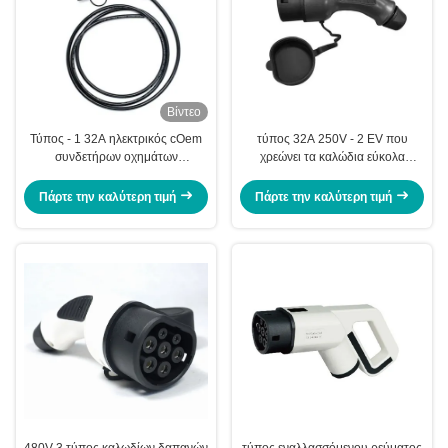
Βίντεο
Τύπος - 1 32A ηλεκτρικός cOem
τύπος 32A 250V - 2 EV που
συνδετήρων οχημάτων
χρεώνει τα καλώδια εύκολα
χρεώνοντας με το καλώδιο 5m
συγκεντρώστε τον τύπο - θηλυκό
βούλωμα 2
Πάρτε την καλύτερη τιμή
Πάρτε την καλύτερη τιμή
480V 3 τύπος καλωδίων δαπανών
τύπος εναλλασσόμενου ρεύματος