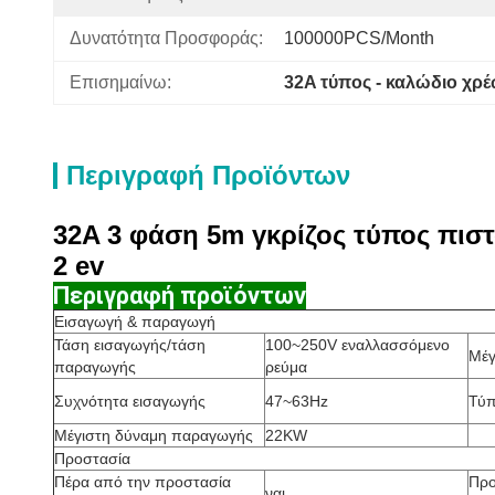
Δυνατότητα Προσφοράς:
100000PCS/Month
Επισημαίνω:
32A τύπος - καλώδιο χρ
Περιγραφή Προϊόντων
32A 3 φάση 5m γκρίζος τύπος πισ
2 ev
Περιγραφή προϊόντων
Εισαγωγή & παραγωγή
Τάση εισαγωγής/τάση
100~250V εναλλασσόμενο
Μέγ
παραγωγής
ρεύμα
Συχνότητα εισαγωγής
47~63Hz
Τύπ
Μέγιστη δύναμη παραγωγής
22KW
Προστασία
Πέρα από την προστασία
Προ
ναι