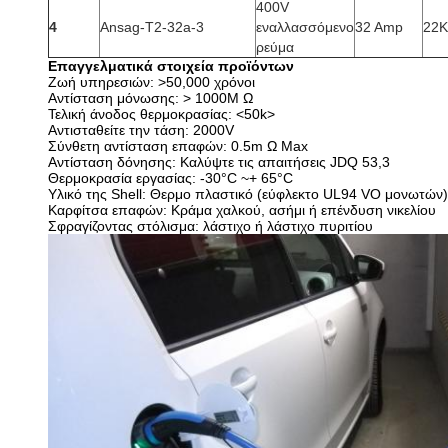
400V
4
Ansag-T2-32a-3
εναλλασσόμενο
32 Amp
22
ρεύμα
Επαγγελματικά στοιχεία προϊόντων
Ζωή υπηρεσιών: >50,000 χρόνοι
Αντίσταση μόνωσης: > 1000M Ω
Τελική άνοδος θερμοκρασίας: <50k>
Αντισταθείτε την τάση: 2000V
Σύνθετη αντίσταση επαφών: 0.5m Ω Max
Αντίσταση δόνησης: Καλύψτε τις απαιτήσεις JDQ 53,3
Θερμοκρασία εργασίας: -30°C ~+ 65°C
Υλικό της Shell: Θερμο πλαστικό (εύφλεκτο UL94 VO μονωτών)
Καρφίτσα επαφών: Κράμα χαλκού, ασήμι ή επένδυση νικελίου
Σφραγίζοντας στόλισμα: λάστιχο ή λάστιχο πυριτίου