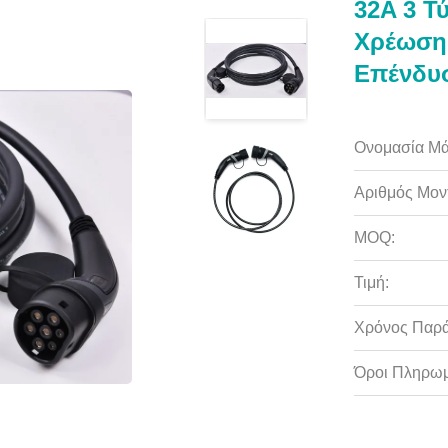
32A 3 Τ
Χρέωσης
Επένδυ
Ονομασία Μά
Αριθμός Μον
MOQ:
Τιμή:
Χρόνος Παρ
Όροι Πληρωμ