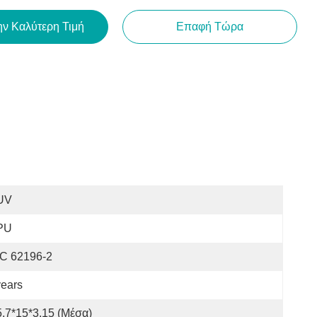
ην Καλύτερη Τιμή
Επαφή Τώρα
UV
PU
EC 62196-2
ears
5.7*15*3.15 (μέσα)