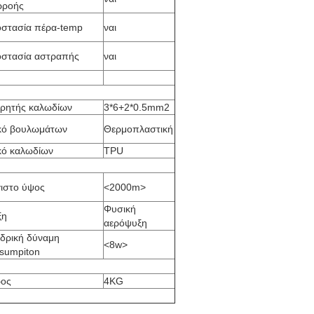
ρροής
στασία πέρα-temp
ναι
στασία αστραπής
ναι
ρητής καλωδίων
3*6+2*0.5mm2
κό βουλωμάτων
Θερμοπλαστική
κό καλωδίων
TPU
ιστο ύψος
<2000m>
Φυσική
ξη
αερόψυξη
δρική δύναμη
<8w>
sumpiton
ος
4KG