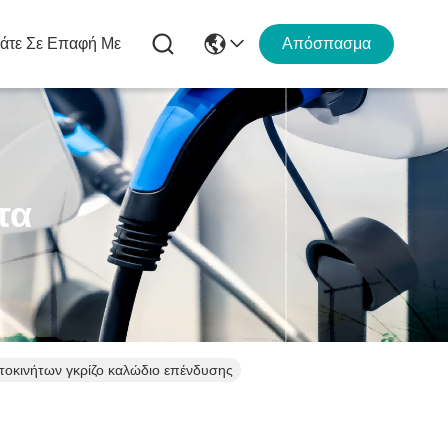
άτε Σε Επαφή Με
Απόσπασμα
τα
τοκινήτων γκρίζο καλώδιο επένδυσης