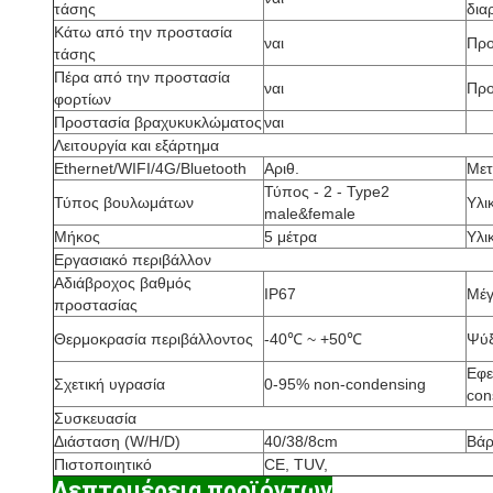
τάσης
δια
Κάτω από την προστασία
ναι
Προ
τάσης
Πέρα από την προστασία
ναι
Προ
φορτίων
Προστασία βραχυκυκλώματος
ναι
Λειτουργία και εξάρτημα
Ethernet/WIFI/4G/Bluetooth
Αριθ.
Μετ
Τύπος - 2 - Type2
Τύπος βουλωμάτων
Υλι
male&female
Μήκος
5 μέτρα
Υλι
Εργασιακό περιβάλλον
Αδιάβροχος βαθμός
IP67
Μέγ
προστασίας
Θερμοκρασία περιβάλλοντος
-40℃ ~ +50℃
Ψύ
Εφε
Σχετική υγρασία
0-95% non-condensing
con
Συσκευασία
Διάσταση (W/H/D)
40/38/8cm
Βάρ
Πιστοποιητικό
CE, TUV,
Λεπτομέρεια προϊόντων