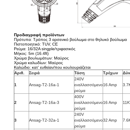
Προδιαγραφή προϊόντων
Πρότυπα: Τρόπος 3 αρσενικό βούλωμα στο θηλυκό βούλωμα
Πιστοποιητικό: TUV, CE
Ρεύμα: 16/32A singple/τριφασικός
Μήκος: 5m (16.4ft)
Χρώμα βουλωμάτων: Μαύρος
Χρώμα καλωδίων: Μαύρος
Καλώδιο: κατ' ευθείαν/που κουλουριάζεται
Αριθ.
Σειρά
Τάση
Τρέχων
Δύ
240V
1
Ansag-T2-16a-1
εναλλασσόμενο
16 Amp
3.
ρεύμα
400V
2
Ansag-T2-16a-3
εναλλασσόμενο
16 Amp
11
ρεύμα
240V
3
Ansag-T2-32a-1
εναλλασσόμενο
32 Amp
7.
ρεύμα