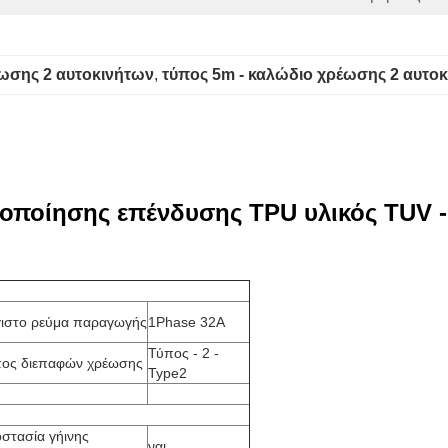
έωσης 2 αυτοκινήτων
, 
τύπος 5m - καλώδιο χρέωσης 2 αυτο
τοποίησης επένδυσης TPU υλικός TUV -
ιστο ρεύμα παραγωγής
1Phase 32A
Τύπος - 2 -
ος διεπαφών χρέωσης
Type2
στασία γήινης
ναι