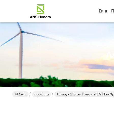
Σπίτι
Π
Λ
Σπίτι
προϊόντα
Τύπος - 2 Στον Τύπο - 2 EV Που Χ