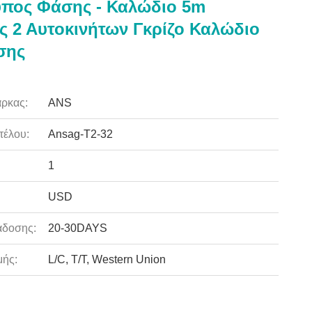
ύπος Φάσης - Καλώδιο 5m
 2 Αυτοκινήτων Γκρίζο Καλώδιο
σης
ρκας:
ANS
τέλου:
Ansag-T2-32
1
USD
άδοσης:
20-30DAYS
ής:
L/C, T/T, Western Union