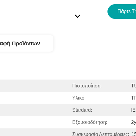
Πάρτε Τ
ραφή Προϊόντων
Πιστοποίηση:
T
Υλικό:
T
Stardard:
I
Εξουσιοδότηση:
2y
Συσκευασία Λεπτομέρειες:
1