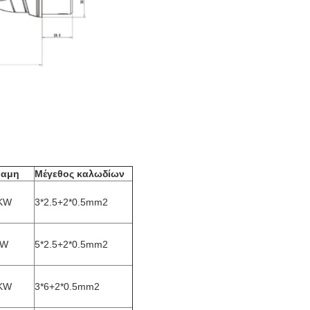
ναμη
Μέγεθος καλωδίων
7KW
3*2.5+2*0.5mm2
KW
5*2.5+2*0.5mm2
6KW
3*6+2*0.5mm2