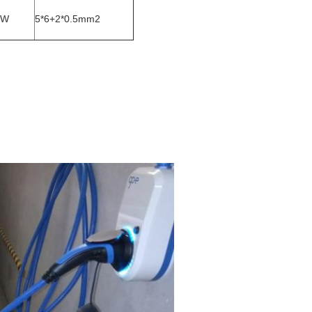
KW
5*6+2*0.5mm2