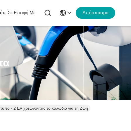
άτε Σε Επαφή Με
Απόσπασμα
τα
TUV/το CE απαρίθμησε τον τύπο 11kW - 2 στον τύπο - 2 EV χρεώνοντας το καλώδιο για τη Ζωή