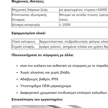
Μηχανικές ιδιότητες
:
Μηχανική διάρκεια ζωής
μη φορτωμένος πύργος>10000
Επιπτώσεις εξωτερικής
Μπορεί να αντέξει πτώση 1μέτρ
δύναμης
πέσει.
Δύναμη εισαγωγής
< 100N
Εφαρμοσμένα υλικά:
Υλικό κελύφους
θερμοπλαστικά, επιβραδυντικής φλόγας κλά
Σημείο επαφής
κράμα χαλκού, ασημένια πλάκα και χρήση θ
Πλεονεκτήματα σε σύγκριση με άλλα:
είναι πιο ευέλικτο και ανθεκτικό σε σύγκριση με το παρα
Χωρίς αλογόνες και χωρίς βλάβη
Αδιάβροχος βαθμός IP55
Υποστηρίξιμα OEM μάρκα/χρώμα
Διαφορετικοί χρωματικοί συνδυασμοί επιλογών καλωδίων
Επισκόπηση του εργαστηρίου: