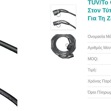
TUV/το 
Στον Τύ
Για Τη 
Ονομασία Μά
Αριθμός Μον
MOQ:
Τιμή:
Χρόνος Παρ
Όροι Πληρωμ