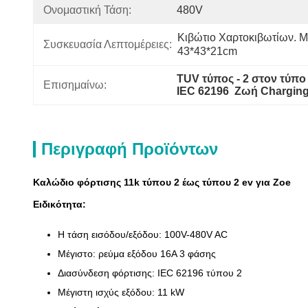
Ονομαστική Τάση:
480V
Κιβώτιο Χαρτοκιβωτίων. Μ
Συσκευασία Λεπτομέρειες:
43*43*21cm
TUV τύπος - 2 στον τύπο
Επισημαίνω:
IEC 62196  Ζωή Chargin
Περιγραφή Προϊόντων
Καλώδιο φόρτισης 11k τύπου 2 έως τύπου 2 ev για Zoe
Ειδικότητα:
Η τάση εισόδου/εξόδου: 100V-480V AC
Μέγιστο: ρεύμα εξόδου 16A 3 φάσης
Διασύνδεση φόρτισης: IEC 62196 τύπου 2
Μέγιστη ισχύς εξόδου: 11 kW