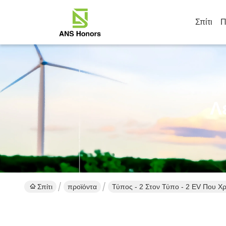
Σπίτι
Π
Λ
Σπίτι
προϊόντα
Τύπος - 2 Στον Τύπο - 2 EV Που Χ