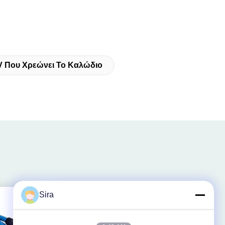
 EV Που Χρεώνει Το Καλώδιο
Sira