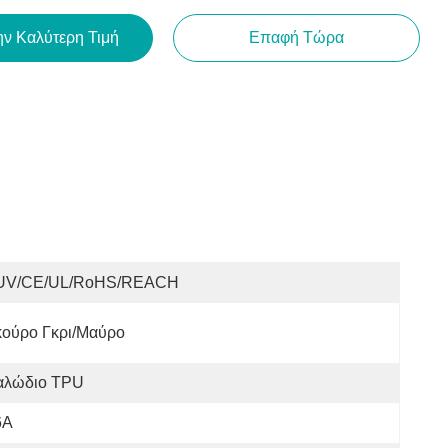
ην Καλύτερη Τιμή
Επαφή Τώρα
UV/CE/UL/RoHS/REACH
κούρο Γκρι/Μαύρο
αλώδιο TPU
6Α