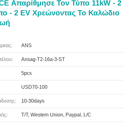
CE Απαρίθμησε Τον Τύπο 11kW - 2
πο - 2 EV Χρεώνοντας Το Καλώδιο
Ζωή
ρκας:
ANS
τέλου:
Ansag-T2-16a-3-ST
5pcs
USD70-100
άδοσης:
10-30days
ής:
T/T, Western Union, Paypal, L/C