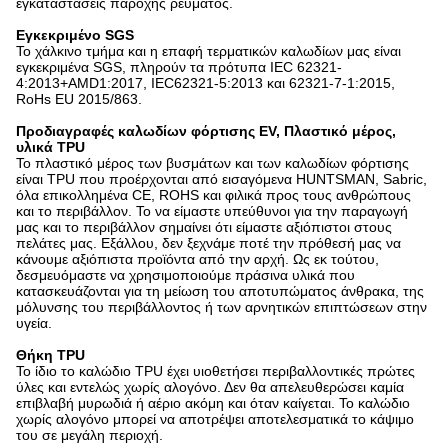
εγκαταστάσεις παροχής ρεύματος.
Εγκεκριμένο SGS
Το χάλκινο τμήμα και η επαφή τερματικών καλωδίων μας είναι
εγκεκριμένα SGS, πληρούν τα πρότυπα IEC 62321-
4:2013+AMD1:2017, IEC62321-5:2013 και 62321-7-1:2015,
RoHs EU 2015/863.
Προδιαγραφές καλωδίων φόρτισης EV, Πλαστικό μέρος,
υλικά TPU
Το πλαστικό μέρος των βυσμάτων και των καλωδίων φόρτισης
είναι TPU που προέρχονται από εισαγόμενα HUNTSMAN, Sabric,
όλα επικολλημένα CE, ROHS και φιλικά προς τους ανθρώπους
και το περιβάλλον. Το να είμαστε υπεύθυνοι για την παραγωγή
μας και το περιβάλλον σημαίνει ότι είμαστε αξιόπιστοι στους
πελάτες μας. Εξάλλου, δεν ξεχνάμε ποτέ την πρόθεσή μας να
κάνουμε αξιόπιστα προϊόντα από την αρχή. Ως εκ τούτου,
δεσμευόμαστε να χρησιμοποιούμε πράσινα υλικά που
κατασκευάζονται για τη μείωση του αποτυπώματος άνθρακα, της
μόλυνσης του περιβάλλοντος ή των αρνητικών επιπτώσεων στην
υγεία.
Θήκη TPU
Το ίδιο το καλώδιο TPU έχει υιοθετήσει περιβαλλοντικές πρώτες
ύλες και εντελώς χωρίς αλογόνο. Δεν θα απελευθερώσει καμία
επιβλαβή μυρωδιά ή αέριο ακόμη και όταν καίγεται. Το καλώδιο
χωρίς αλογόνο μπορεί να αποτρέψει αποτελεσματικά το κάψιμο
του σε μεγάλη περιοχή.