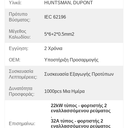
Υλικά:
HUNTSMAN, DUPONT
Πρότυπο
IEC 62196
Βύσματος:
Μέγεθος
5*6+2*0.5mm2
Καλωδίου:
Εγγύηση:
2 Χρόνια
OEM:
Υποστήριξη Προσαρμογής
Συσκευασία
Συσκευασία Εξαγωγής Προτύπων
Λεπτομέρειες:
Δυνατότητα
1000pcs Μια Ημέρα
Προσφοράς:
22kW τύπος - φορτιστής 2 
εναλλασσόμενου ρεύματος
, 
32A τύπος - φορτιστής 2 
Επισημαίνω:
εναλλασσόμενου ρεύματος