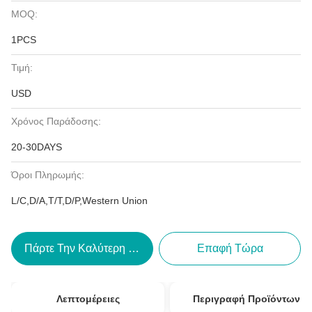
MOQ:
1PCS
Τιμή:
USD
Χρόνος Παράδοσης:
20-30DAYS
Όροι Πληρωμής:
L/C,D/A,T/T,D/P,Western Union
Πάρτε Την Καλύτερη Τιμή
Επαφή Τώρα
Λεπτομέρειες
Περιγραφή Προϊόντων