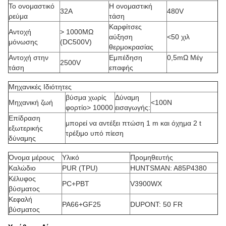
Το ονομαστικό
Η ονομαστική
32Α
480V
ρεύμα
τάση
Καρφίτσες
Αντοχή
> 1000MΩ
αύξηση
<50 χιλ
μόνωσης
(DC500V)
θερμοκρασίας
Αντοχή στην
Εμπέδηση
0,5mΩ Μέγ
2500V
τάση
επαφής
Μηχανικές Ιδιότητες
βύσμα χωρίς
Δύναμη
Μηχανική ζωή
<100Ν
φορτίο> 10000
εισαγωγής:
Επίδραση
μπορεί να αντέξει πτώση 1 m και όχημα 2 t
εξωτερικής
τρέξιμο υπό πίεση
δύναμης
Όνομα μέρους
Υλικό
Προμηθευτής
Καλώδιο
PUR (TPU)
HUNTSMAN: A85P4380
Κέλυφος
PC+PBT
V3900WX
βύσματος
Κεφαλή
PA66+GF25
DUPONT: 50 FR
βύσματος