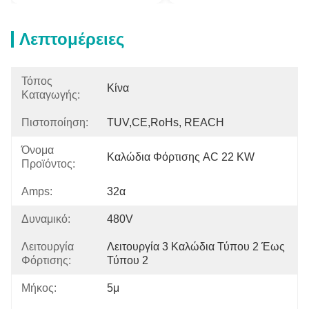
Λεπτομέρειες
Τόπος
Κίνα
Καταγωγής:
Πιστοποίηση:
TUV,CE,RoHs, REACH
Όνομα
Καλώδια Φόρτισης AC 22 KW
Προϊόντος:
Amps:
32α
Δυναμικό:
480V
Λειτουργία
Λειτουργία 3 Καλώδια Τύπου 2 Έως 
Φόρτισης:
Τύπου 2
Μήκος:
5μ