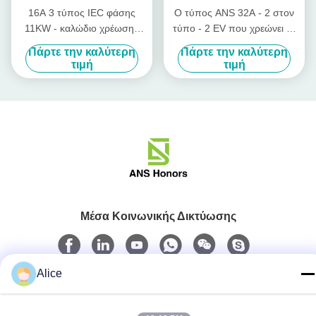
16A 3 τύπος IEC φάσης
Ο τύπος ANS 32A - 2 στον
11KW - καλώδιο χρέωσης
τύπο - 2 EV που χρεώνει το
οχημάτων 2 συνδετήρων με
καλώδιο με τα υλικά TPU
Πάρτε την καλύτερη
Πάρτε την καλύτερη
το καλώδιο 5m
στεγανοποιεί IP55
τιμή
τιμή
Μέσα Κοινωνικής Δικτύωσης
Alice
Γρήγορη επικοινωνία
Τηλ.