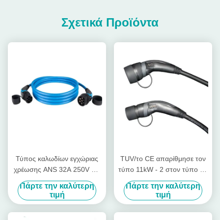
Σχετικά Προϊόντα
Τύπος καλωδίων εγχώριας
TUV/το CE απαρίθμησε τον
χρέωσης ANS 32A 250V EV
τύπο 11kW - 2 στον τύπο - 2
- 2 στον τύπο - καλώδιο
EV χρεώνοντας το καλώδιο
Πάρτε την καλύτερη
Πάρτε την καλύτερη
χρέωσης 2
για τη Ζωή
τιμή
τιμή