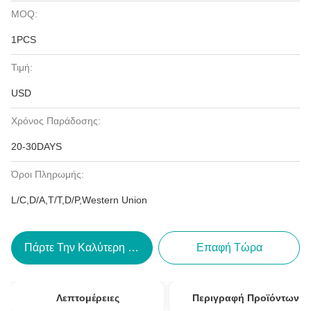
MOQ:
1PCS
Τιμή:
USD
Χρόνος Παράδοσης:
20-30DAYS
Όροι Πληρωμής:
L/C,D/A,T/T,D/P,Western Union
Πάρτε Την Καλύτερη Τιμή
Επαφή Τώρα
Λεπτομέρειες
Περιγραφή Προϊόντων