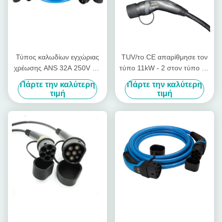
Τύπος καλωδίων εγχώριας
TUV/το CE απαρίθμησε τον
χρέωσης ANS 32A 250V EV
τύπο 11kW - 2 στον τύπο - 2
- 2 στον τύπο - καλώδιο
EV χρεώνοντας το καλώδιο
Πάρτε την καλύτερη
Πάρτε την καλύτερη
χρέωσης 2
για τη Ζωή
τιμή
τιμή