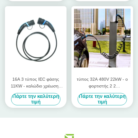
16A 3 τύπος IEC φάσης
τύπος 32A 480V 22kW - ο
11KW - καλώδιο χρέωσης
φορτιστής 2 2
οχημάτων 2 συνδετήρων με
εναλλασσόμενου ρεύματος
Πάρτε την καλύτερη
Πάρτε την καλύτερη
το καλώδιο 5m
κουλουρίασε τον τύπο -
τιμή
τιμή
συνδετήρας 2 EV