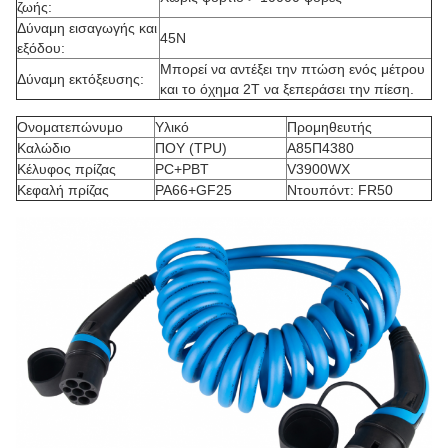
ζωής:
Δύναμη εισαγωγής και
45N
εξόδου:
Μπορεί να αντέξει την πτώση ενός μέτρου
Δύναμη εκτόξευσης:
και το όχημα 2T να ξεπεράσει την πίεση.
Ονοματεπώνυμο
Υλικό
Προμηθευτής
Καλώδιο
ΠΟΥ (TPU)
Α85Π4380
Κέλυφος πρίζας
PC+PBT
V3900WX
Κεφαλή πρίζας
PA66+GF25
Ντουπόντ: FR50