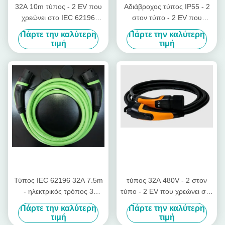
32A 10m τύπος - 2 EV που
Αδιάβροχος τύπος IP55 - 2
χρεώνει στο IEC 62196
στον τύπο - 2 EV που
καλωδίων τους ηλεκτρικούς
χρεώνει το καλώδιο για το
Πάρτε την καλύτερη
Πάρτε την καλύτερη
συνδετήρες οχημάτων
ηλεκτρικό όχημα
τιμή
τιμή
Τύπος IEC 62196 32A 7.5m
τύπος 32A 480V - 2 στον
- ηλεκτρικός τρόπος 3
τύπο - 2 EV που χρεώνει στο
φορτιστών TPU αυτοκινήτων
IEC 62196 καλωδίων το
Πάρτε την καλύτερη
Πάρτε την καλύτερη
2 τύπος - καλώδιο 2
καλώδιο χρέωσης 3 φάσης
τιμή
τιμή