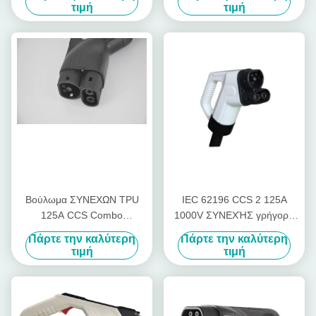
προσαρμοστής
κολπίσκο συνδετήρων
τιμή
τιμή
ΣΥΝΕΧΏΝ φορτιστών
Βούλωμα ΣΥΝΕΧΩΝ TPU
IEC 62196 CCS 2 125A
125A CCS Combo
1000V ΣΥΝΕΧΉΣ γρήγορη
φορτιστών GBT της EV με το
χρέωση φορτιστών της EV
Πάρτε την καλύτερη
Πάρτε την καλύτερη
προσαρμοσμένο μήκος
με τον τύπο CCS - βούλωμα
τιμή
τιμή
2