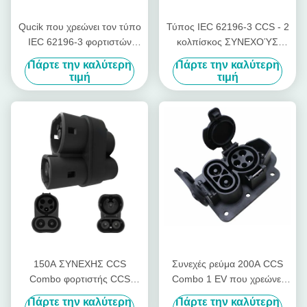
Qucik που χρεώνει τον τύπο
Τύπος IEC 62196-3 CCS - 2
IEC 62196-3 φορτιστών
κολπίσκος ΣΥΝΕΧΟΎΣ
200A 1000V CCS Combo -
γρήγορος χρέωσης
Πάρτε την καλύτερη
Πάρτε την καλύτερη
βούλωμα 2
υποδοχών 200A 1000V της
τιμή
τιμή
EV
150A ΣΥΝΕΧΗΣ CCS
Συνεχές ρεύμα 200A CCS
Combo φορτιστής CCS
Combo 1 EV που χρεώνει
Combo 2 σε CCS Combo 1
στην υποδοχή το γρήγορο
Πάρτε την καλύτερη
Πάρτε την καλύτερη