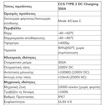
CCS TYPE 2 DC Charging
Τύπος προϊόντος
350A
Ορισμός προϊόντος
Λειτουργία φόρτισης/Λειτουργία
Mode 4/Case C
σύνδεσης
Περιβάλλο
Θερμ.
-40~+50℃
Θερμοκρασία αποθήκευσης.
-40~+85℃
Υψόμετρο
<4000μ
90%@50℃ χωρίς
Υγρασία
συμπύκνωση
Ηλεκτρικές ιδιότητες
Ονομαστικό ρεύμα
350Α
Ονομαστική τάση
1000V DC
Αντίσταση μόνωσης
>100MΩ (1000V DC)
Αντοχή στην τάση
<10mA (2500V AC)
Μηχανικές ιδιότητες
Μηχανική Ζωή
10000 κύκλοι (χωρίς φορτίο)
Τραβήξτε τη δύναμη
<100Ν
Βαθμός Προστασίας
IP67
Ευφλεκτότητα
UL94 V-0