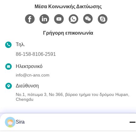
Μέσα Κοινωνικής Δικτύωσης
Γρήγορη επικοινωνία
Τηλ.
86-158-8106-2591
Ηλεκτρονικό
info@cn-ans.com
Διεύθυνση
No.1, πάτωμα 3, Νο 366, βόρειο τμήμα του δρόμου Hupan,
Chengdu
Πολιτική μυστικότητας
|
Sitemap
Sira
Καλή ποιότητα της Κίνας Τύπος - 2 EV που χρεώνει τα καλώδια
Προμηθευτής. Πνευματικά δικαιώματα © 2021-2026 Chengdu