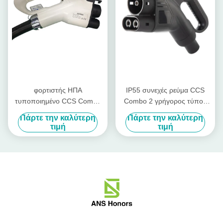
φορτιστής ΗΠΑ
IP55 συνεχές ρεύμα CCS
τυποποιημένο CCS Combo
Combo 2 γρήγορος τύπος
150A 1000V CCS Combo 1
χρέωσης 3200V EV
Πάρτε την καλύτερη
Πάρτε την καλύτερη
βούλωμα γρήγορα χρέωσης
συνδετήρων - βούλωμα 2
τιμή
τιμή