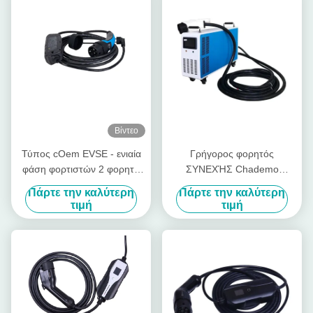
Βίντεο
Τύπος cOem EVSE - ενιαία
Γρήγορος φορητός
φάση φορτιστών 2 φορητή
ΣΥΝΕΧΉΣ Chademo
EV 5 μέτρα καλωδίων
φορτιστής φορτιστών 30kw
Πάρτε την καλύτερη
Πάρτε την καλύτερη
380V CCS γρήγορος
τιμή
τιμή