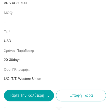
ANS XC30750E
MOQ:
1
Τιμή:
USD
Χρόνος Παράδοσης:
20-30days
Όροι Πληρωμής:
L/C, T/T, Western Union
Πάρτε Την Καλύτερη Τιμή
Επαφή Τώρα