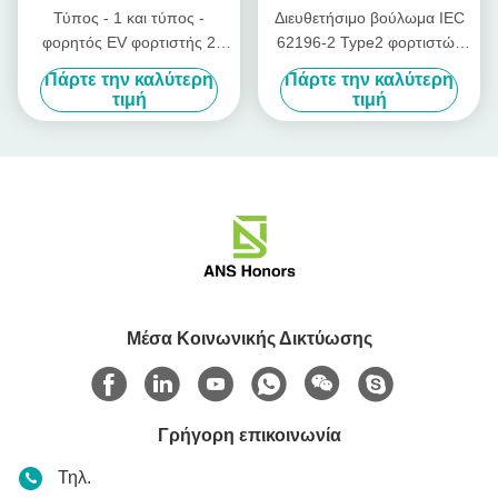
Τύπος - 1 και τύπος -
Διευθετήσιμο βούλωμα IEC
φορητός EV φορτιστής 2
62196-2 Type2 φορτιστών
16A με το βούλωμα IEC309
αυτοκινήτων της εγχώριας
Πάρτε την καλύτερη
Πάρτε την καλύτερη
Κεντρική και Ανατολική
EV 16A 5.5m
τιμή
τιμή
Ευρώπη
Μέσα Κοινωνικής Δικτύωσης
Γρήγορη επικοινωνία
Τηλ.