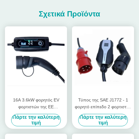
Σχετικά Προϊόντα
16A 3.6kW φορητός EV
Τύπος της SAE J1772 - 1
φορτιστών της ΕΕ
φορητό επίπεδο 2 φορτιστής
εξοπλισμός χρέωσης
EVSE της EV μετατρέψιμος
Πάρτε την καλύτερη
Πάρτε την καλύτερη
οχημάτων τύπων ηλεκτρικός
με το βούλωμα της Κεντρικής
τιμή
τιμή
και Ανατολικής Ευρώπης