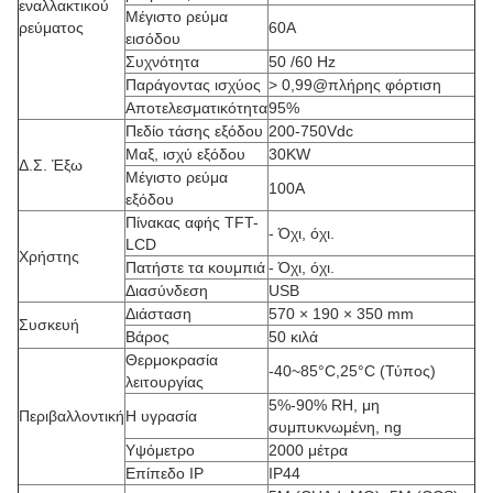
εναλλακτικού
Μέγιστο ρεύμα
ρεύματος
60A
εισόδου
Συχνότητα
50 /60 Hz
Παράγοντας ισχύος
> 0,99@πλήρης φόρτιση
Αποτελεσματικότητα
95%
Πεδίο τάσης εξόδου
200-750Vdc
Μαξ, ισχύ εξόδου
30KW
Δ.Σ. Έξω
Μέγιστο ρεύμα
100A
εξόδου
Πίνακας αφής TFT-
- Όχι, όχι.
LCD
Χρήστης
Πατήστε τα κουμπιά
- Όχι, όχι.
Διασύνδεση
USB
Διάσταση
570 × 190 × 350 mm
Συσκευή
Βάρος
50 κιλά
Θερμοκρασία
-40~85°C,25°C (Τύπος)
λειτουργίας
5%-90% RH, μη
Περιβαλλοντική
Η υγρασία
συμπυκνωμένη, ng
Υψόμετρο
2000 μέτρα
Επίπεδο IP
IP44