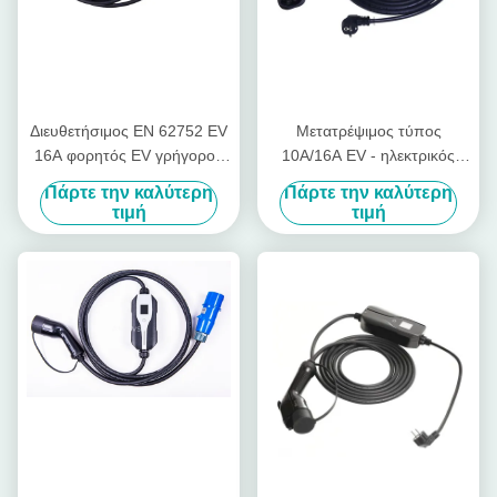
Διευθετήσιμος EN 62752 EV
Μετατρέψιμος τύπος
16A φορητός EV γρήγορος
10A/16A EV - ηλεκτρικός
φορτιστής φορτιστών
φορτιστής αυτοκινήτων
Πάρτε την καλύτερη
Πάρτε την καλύτερη
οχημάτων 2 φορτιστών
τιμή
τιμή
EVSE