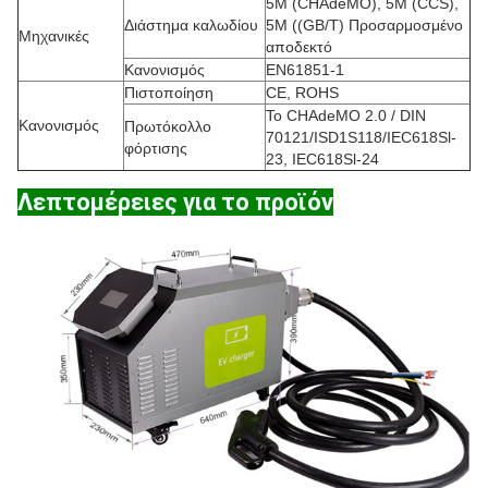
5M (CHAdeMO), 5M (CCS),
Διάστημα καλωδίου
5M ((GB/T) Προσαρμοσμένο
Μηχανικές
αποδεκτό
Κανονισμός
EN61851-1
Πιστοποίηση
CE, ROHS
Το CHAdeMO 2.0 / DIN
Κανονισμός
Πρωτόκολλο
70121/ISD1S118/IEC618Sl-
φόρτισης
23, IEC618Sl-24
Λεπτομέρειες για το προϊόν