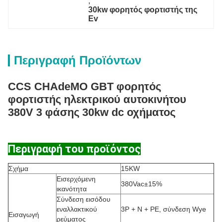
, 
30kw φορητός φορτιστής της 
Ev
Περιγραφή Προϊόντων
CCS CHAdeMO GBT φορητός
φορτιστής ηλεκτρικού αυτοκινήτου
380V 3 φάσης 30kw dc οχήματος
Περιγραφή του προϊόντος
Σχήμα
15KW
Εισερχόμενη
380Vac±15%
ικανότητα
Σύνδεση εισόδου
εναλλακτικού
3P + N + PE, σύνδεση Wye
Εισαγωγή
ρεύματος