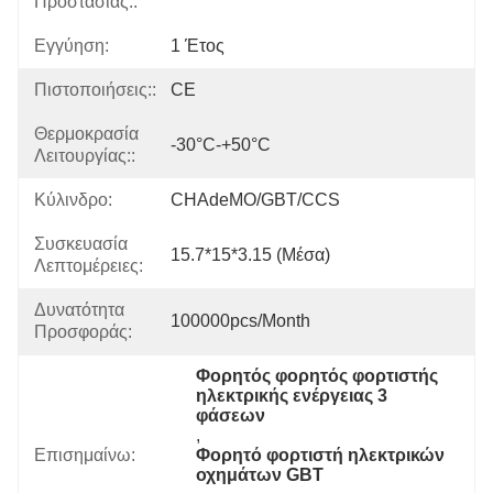
Προστασίας::
Εγγύηση:
1 Έτος
Πιστοποιήσεις::
CE
Θερμοκρασία
-30°C-+50°C
Λειτουργίας::
Κύλινδρο:
CHAdeMO/GBT/CCS
Συσκευασία
15.7*15*3.15 (μέσα)
Λεπτομέρειες:
Δυνατότητα
100000pcs/month
Προσφοράς:
Φορητός φορητός φορτιστής 
ηλεκτρικής ενέργειας 3 
φάσεων
, 
Επισημαίνω:
Φορητό φορτιστή ηλεκτρικών 
οχημάτων GBT