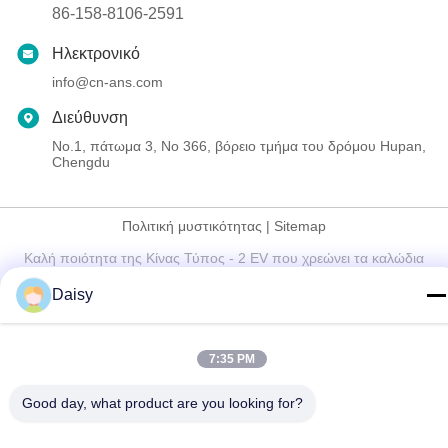
86-158-8106-2591
Ηλεκτρονικό
info@cn-ans.com
Διεύθυνση
No.1, πάτωμα 3, Νο 366, βόρειο τμήμα του δρόμου Hupan,
Chengdu
Πολιτική μυστικότητας
|
Sitemap
Καλή ποιότητα της Κίνας Τύπος - 2 EV που χρεώνει τα καλώδια
Προμηθευτής. Πνευματικά δικαιώματα © 2021-2026 Chengdu
Daisy
Honors Technology Co.,Ltd . Διατηρούνται όλα τα πνευματικά
δικαιώματα.
7:35 PM
Good day, what product are you looking for?