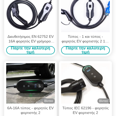
Διευθετήσιμος EN 62752 EV
Τύπος - 1 και τύπος -
16A φορητός EV γρήγορος
φορητός EV φορτιστής 2 16A
φορτιστής φορτιστών
με το βούλωμα IEC309
Πάρτε την καλύτερη
Πάρτε την καλύτερη
Κεντρική και Ανατολική
τιμή
τιμή
Ευρώπη
Βίντεο
Βίντεο
6A-16A τύπος - φορητός EV
Τύπος IEC 62196 - φορητός
φορτιστής 2
EV φορτιστής 2