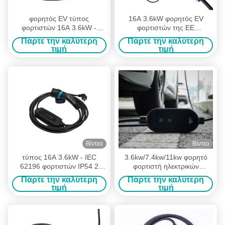
φορητός EV τύπος
16A 3.6kW φορητός EV
φορτιστών 16A 3.6kW -
φορτιστών της ΕΕ
χρήση 2 σπιτιών με πέρα
εξοπλισμός χρέωσης
Πάρτε την καλύτερη
Πάρτε την καλύτερη
από την τρέχουσα
οχημάτων τύπων ηλεκτρικός
τιμή
τιμή
προστασία
Βίντεο
Βίντεο
τύπος 16A 3.6kW - IEC
3.6kw/7.4kw/11kw φορητό
62196 φορτιστών IP54 2
φορτιστή ηλεκτρικών
φορητό EV για το ηλεκτρικό
οχημάτων τύπου 2
Πάρτε την καλύτερη
Πάρτε την καλύτερη
αυτοκίνητο
τιμή
τιμή