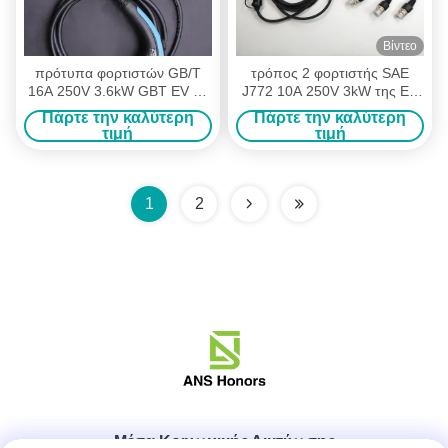
Βίντεο
πρότυπα φορτιστών GB/T
τρόπος 2 φορτιστής SAE
16A 250V 3.6kW GBT EV με
J772 10A 250V 3kW της EV
την επίγεια προστασία
με το βούλωμα AU/NZ 10A
Πάρτε την καλύτερη
Πάρτε την καλύτερη
τιμή
τιμή
1
2
Μέσα Κοινωνικής Δικτύωσης