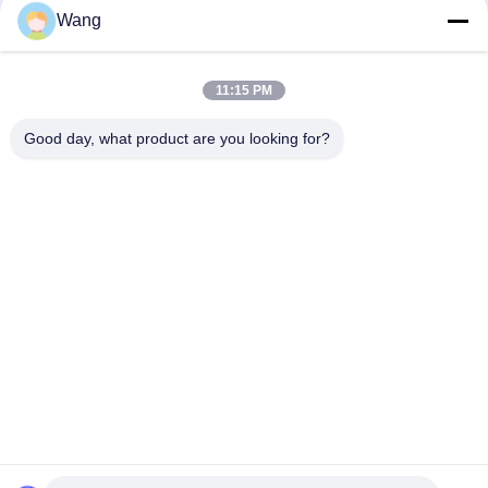
Wang
Γρήγορη επικοινωνία
11:15 PM
Τηλ.
Good day, what product are you looking for?
86-158-8106-2591
Ηλεκτρονικό
info@cn-ans.com
Διεύθυνση
No.1, πάτωμα 3, Νο 366, βόρειο τμήμα του δρόμου Hupan,
Chengdu
Πολιτική μυστικότητας
|
Sitemap
Καλή ποιότητα της Κίνας Τύπος - 2 EV που χρεώνει τα καλώδια
Προμηθευτής. Πνευματικά δικαιώματα © 2021-2026 Chengdu
Honors Technology Co.,Ltd . Διατηρούνται όλα τα πνευματικά