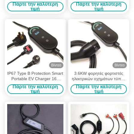
Πάρτε την καλύτερη
Πάρτε την καλύτερη
τιμή
τιμή
Βίντεο
Βίντεο
IP67 Type B Protection Smart
3.6KW φορητές φορτιστές
Portable EV Charger 16A
ηλεκτρικών οχημάτων τύπου
3,6kW with Temperature
2 με ρύθμιση ρεύματος
Πάρτε την καλύτερη
Πάρτε την καλύτερη
Sensor
τιμή
τιμή