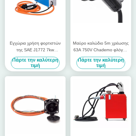
Εγχώρια χρήση φορτιστών
Μαύρο καλώδιο 5m χρέωσης
της SAE J1772 7kw
63A 750V Chademo φλόγα -
CHAdeMo γρήγορη για το
βαθμός UL94 β-0
Πάρτε την καλύτερη
Πάρτε την καλύτερη
ηλεκτρικό όχημα
καθυστερούντω
τιμή
τιμή