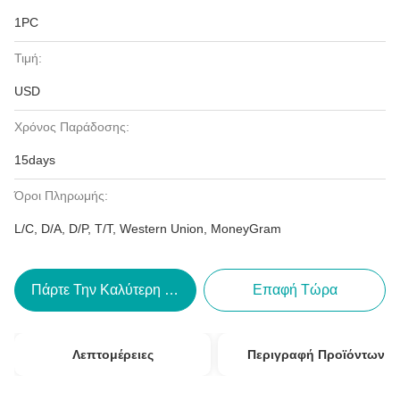
1PC
Τιμή:
USD
Χρόνος Παράδοσης:
15days
Όροι Πληρωμής:
L/C, D/A, D/P, T/T, Western Union, MoneyGram
Πάρτε Την Καλύτερη Τιμή
Επαφή Τώρα
Λεπτομέρειες
Περιγραφή Προϊόντων