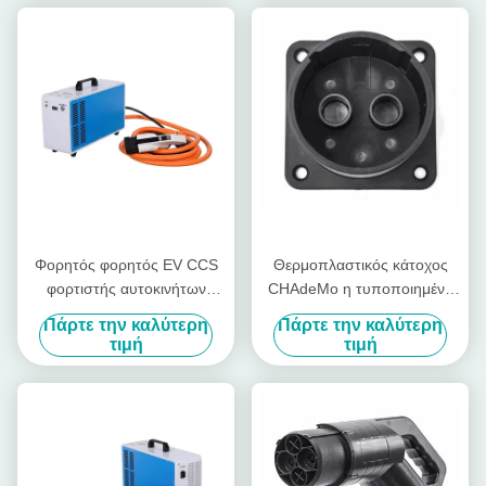
Φορητός φορητός EV CCS
Θερμοπλαστικός κάτοχος
φορτιστής αυτοκινήτων
CHAdeMo η τυποποιημένη
ΣΥΝΕΧΏΝ CHAdeMo
EV βουλωμάτων της EV που
Πάρτε την καλύτερη
Πάρτε την καλύτερη
γρήγορος φορτιστών 15kw
χρεώνει την πιστολιοθήκη
τιμή
τιμή
καλωδίων