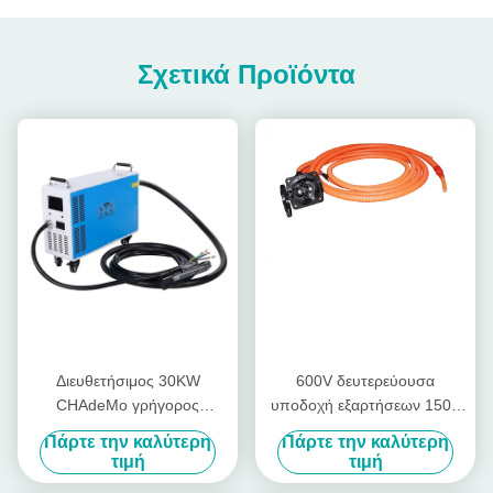
Σχετικά Προϊόντα
Διευθετήσιμος 30KW
600V δευτερεύουσα
CHAdeMo γρήγορος
υποδοχή εξαρτήσεων 150A
φορτιστής εγχώριου
Chademo EV ΣΥΝΕΧΩΝ
Πάρτε την καλύτερη
Πάρτε την καλύτερη
συνεχούς ρεύματος
γρήγορη 90KW Chademo
τιμή
τιμή
φορτιστών cOem για τη EV
υποδοχών