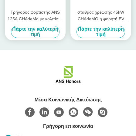
Γρήγορος φορτιστής ANS
σταθμός χρέωσης 45kW
125A CHAdeMo με κολπίσκο
CHAdeMO η φορητή EV
ΣΥΝΕΧΏΝ το γρήγορο
γρήγορος φορτιστής με CCS
Πάρτε την καλύτερη
Πάρτε την καλύτερη
φορτιστών
Combo 2 βούλωμα
τιμή
τιμή
Μέσα Κοινωνικής Δικτύωσης
Γρήγορη επικοινωνία