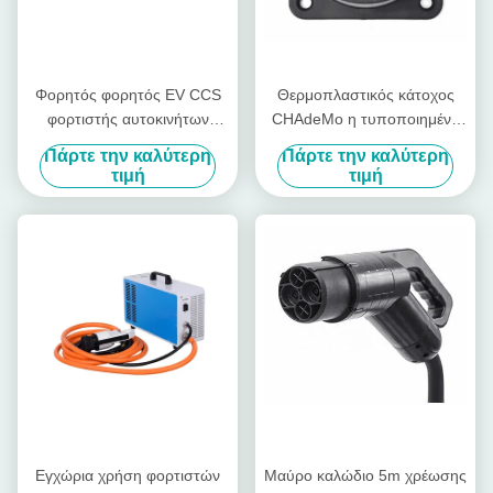
Φορητός φορητός EV CCS
Θερμοπλαστικός κάτοχος
φορτιστής αυτοκινήτων
CHAdeMo η τυποποιημένη
ΣΥΝΕΧΏΝ CHAdeMo
EV βουλωμάτων της EV που
Πάρτε την καλύτερη
Πάρτε την καλύτερη
γρήγορος φορτιστών 15kw
χρεώνει την πιστολιοθήκη
τιμή
τιμή
καλωδίων
Εγχώρια χρήση φορτιστών
Μαύρο καλώδιο 5m χρέωσης