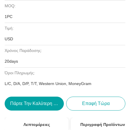
MOQ:
1PC
Τιμή:
USD
Χρόνος Παράδοσης:
20days
Όροι Πληρωμής:
L/C, D/A, D/P, T/T, Western Union, MoneyGram
Πάρτε Την Καλύτερη Τιμή
Επαφή Τώρα
Λεπτομέρειες
Περιγραφή Προϊόντων