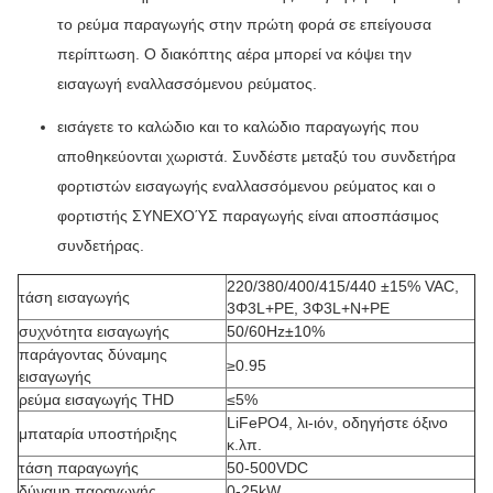
το ρεύμα παραγωγής στην πρώτη φορά σε επείγουσα
περίπτωση. Ο διακόπτης αέρα μπορεί να κόψει την
εισαγωγή εναλλασσόμενου ρεύματος.
εισάγετε το καλώδιο και το καλώδιο παραγωγής που
αποθηκεύονται χωριστά
. Συνδέστε μεταξύ του συνδετήρα
φορτιστών εισαγωγής εναλλασσόμενου ρεύματος και ο
φορτιστής ΣΥΝΕΧΟΎΣ παραγωγής είναι αποσπάσιμος
συνδετήρας.
220/380/400/415/440 ±15% VAC,
τάση εισαγωγής
3Φ3L+PE, 3Φ3L+N+PE
συχνότητα εισαγωγής
50/60Hz±10%
παράγοντας δύναμης
≥0.95
εισαγωγής
ρεύμα εισαγωγής THD
≤5%
LiFePO4, λι-ιόν, οδηγήστε όξινο
μπαταρία υποστήριξης
κ.λπ.
τάση παραγωγής
50-500VDC
δύναμη παραγωγής
0-25kW