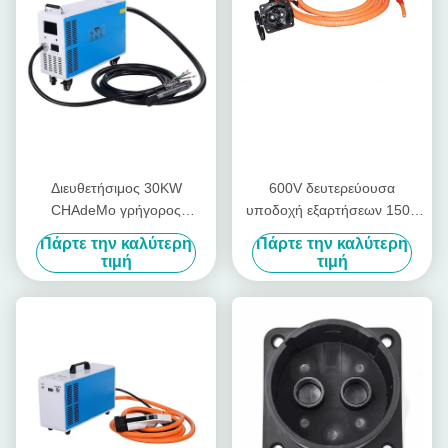
Διευθετήσιμος 30KW
600V δευτερεύουσα
CHAdeMo γρήγορος
υποδοχή εξαρτήσεων 150A
φορτιστής εγχώριου
Chademo EV ΣΥΝΕΧΩΝ
Πάρτε την καλύτερη
Πάρτε την καλύτερη
συνεχούς ρεύματος
γρήγορη 90KW Chademo
τιμή
τιμή
φορτιστών cOem για τη EV
υποδοχών