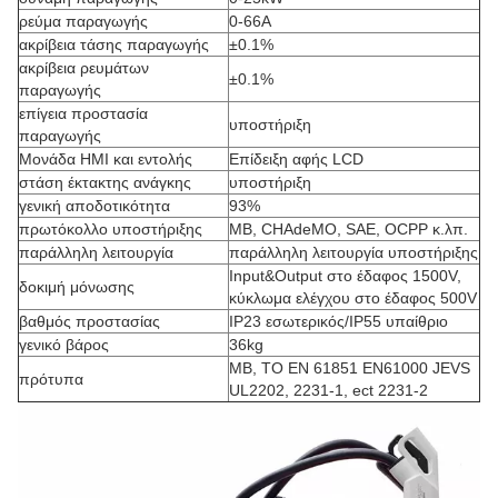
ρεύμα παραγωγής
0-66A
ακρίβεια τάσης παραγωγής
±0.1%
ακρίβεια ρευμάτων
±0.1%
παραγωγής
επίγεια προστασία
υποστήριξη
παραγωγής
Μονάδα HMI και εντολής
Επίδειξη αφής LCD
στάση έκτακτης ανάγκης
υποστήριξη
γενική αποδοτικότητα
93%
πρωτόκολλο υποστήριξης
ΜΒ, CHAdeMO, SAE, OCPP κ.λπ.
παράλληλη λειτουργία
παράλληλη λειτουργία υποστήριξης
Input&Output στο έδαφος 1500V,
δοκιμή μόνωσης
κύκλωμα ελέγχου στο έδαφος 500V
βαθμός προστασίας
IP23 εσωτερικός/IP55 υπαίθριο
γενικό βάρος
36kg
ΜΒ, ΤΟ EN 61851 EN61000 JEVS
πρότυπα
UL2202, 2231-1, ect 2231-2