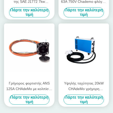
της SAE J1772 7kw
63A 750V Chademo φλόγα -
CHAdeMo γρήγορη για το
βαθμός UL94 β-0
Πάρτε την καλύτερη
Πάρτε την καλύτερη
ηλεκτρικό όχημα
καθυστερούντω
τιμή
τιμή
Γρήγορος φορτιστής ANS
Υψηλής ταχύτητας 20kW
125A CHAdeMo με κολπίσκο
CHAdeMo γρήγορη
ΣΥΝΕΧΏΝ το γρήγορο
φορτιστών χρέωση
Πάρτε την καλύτερη
Πάρτε την καλύτερη
φορτιστών
αυτοκινήτων CE 60A 380V
τιμή
τιμή
φορητή