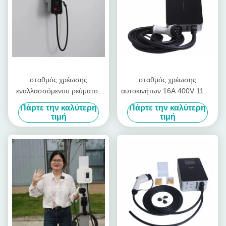
σταθμός χρέωσης
σταθμός χρέωσης
εναλλασσόμενου ρεύματος
αυτοκινήτων 16A 400V 11kW
EV 3phase 32A με την
Ε ηλεκτρικό βούλωμα
Πάρτε την καλύτερη
Πάρτε την καλύτερη
εξισορρόπηση φορτίων
αυτοκινήτων στους
τιμή
τιμή
OCPP WIFi
σταθμούς με τις κάρτες RFID