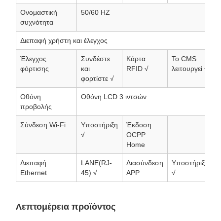
Ονομαστική
50/60 HZ
συχνότητα
Διεπαφή χρήστη και έλεγχος
Έλεγχος
Συνδέστε
Κάρτα
Το CMS
φόρτισης
και
RFID √
λειτουργεί √
φορτίστε √
Οθόνη
Οθόνη LCD 3 ιντσών
προβολής
Σύνδεση Wi-Fi
Υποστήριξη
Έκδοση
√
OCPP
Home
Διεπαφή
LANE(RJ-
Διασύνδεση
Υποστήριξη
Ethernet
45) √
APP
√
Λεπτομέρεια προϊόντος