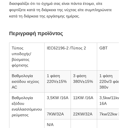
διασφαλίζει ότι το όχημά σας είναι πάντα έτοιμο, είτε
φορτίζετε κατά τη διάρκεια της νύχτας είτε συμπληρώνετε
κατά τη διάρκεια της εργάσιμης ημέρας.
Περιγραφή προϊόντος
Τύπος
IEC62196-2 /Τύπος 2
GBT
υποδοχής/
βύσματος
φόρτισης
Βαθμολογία
1 φάση
3 φάση
1 φάση
εισόδου ισχύος
220V±15%
380V±15%
220v/3 φάση
AC
380v
Βαθμολογία
3,5KW /16A
11KW /16A
3,5kw/11kw
εξόδου
16Α
εναλλασσόμενου
7KW/32A
22KW/32A
7kw/22kw 32A
ρεύματος
N/A