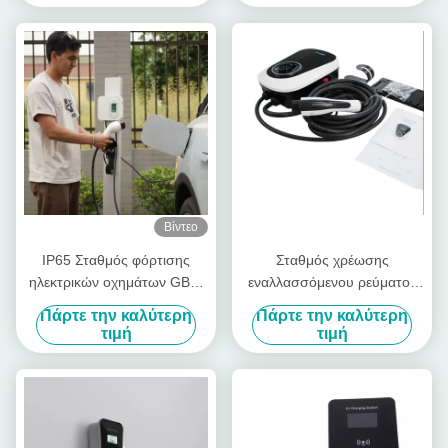
IP65 Waterproof Υποστήριξη
RFID/WiFi/Bluetooth
Σύνδεση Διατίθεται σε λευκό
και μαύρο
Βίντεο
IP65 Σταθμός φόρτισης
Σταθμός χρέωσης
ηλεκτρικών οχημάτων GBT/
εναλλασσόμενου ρεύματος
Type2 plug AC Wallbox
EV ANS 7KW 220V με το
Πάρτε την καλύτερη
Πάρτε την καλύτερη
Σταθμοί φόρτισης
μαύρο TUV καλώδιο 5m
τιμή
τιμή
ηλεκτρικών οχημάτων