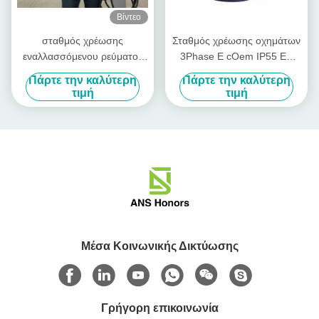
Βίντεο
σταθμός χρέωσης
Σταθμός χρέωσης οχημάτων
εναλλασσόμενου ρεύματος
3Phase Ε cOem IP55 EV
EV 11kw 380V 32A
γρήγοροι σταθμοί χρέωσης
Πάρτε την καλύτερη
Πάρτε την καλύτερη
γρήγορος συνδετήρας IEC
τιμή
τιμή
62196-2 Type2 χρέωσης
Μέσα Κοινωνικής Δικτύωσης
Γρήγορη επικοινωνία