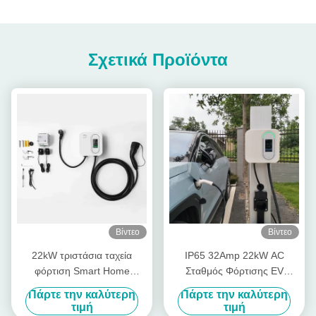
Σχετικά Προϊόντα
Βίντεο
Βίντεο
22kW τριστάσια ταχεία
IP65 32Amp 22kW AC
φόρτιση Smart Home
Σταθμός Φόρτισης EV
Wallbox CE πιστοποιημένο
Wallbox Με Καθυστέρηση
Πάρτε την καλύτερη
Πάρτε την καλύτερη
Wall Mounted EV Charger
Φόρτισης
τιμή
τιμή