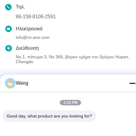
Τηλ.
86-158-8106-2591
Ηλεκτρονικό
info@cn-ans.com
Διεύθυνση
No.1, πάτωμα 3, Νο 366, βόρειο τμήμα του δρόμου Hupan,
Chengdu
Πολιτική μυστικότητας
|
Sitemap
Wang
Καλή ποιότητα της Κίνας Τύπος - 2 EV που χρεώνει τα καλώδια
Προμηθευτής. Πνευματικά δικαιώματα © 2021-2026 Chengdu
3:33 PM
Honors Technology Co.,Ltd . Διατηρούνται όλα τα πνευματικά
δικαιώματα.
Good day, what product are you looking for?