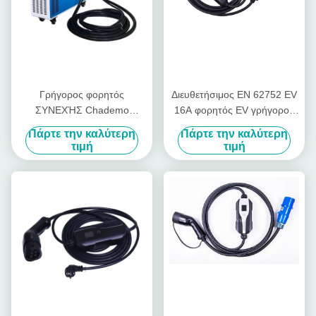
Γρήγορος φορητός
Διευθετήσιμος EN 62752 EV
ΣΥΝΕΧΉΣ Chademo
16A φορητός EV γρήγορος
φορτιστής φορτιστών 30kw
φορτιστής φορτιστών
Πάρτε την καλύτερη
Πάρτε την καλύτερη
380V CCS γρήγορος
τιμή
τιμή