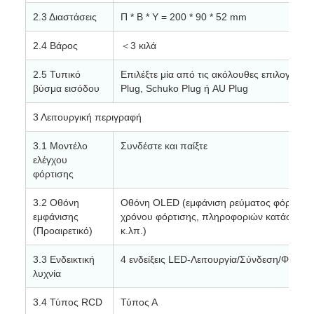
2.3 Διαστάσεις
Π * Β * Υ = 200 * 90 * 52 mm
2.4 Βάρος
＜3 κιλά
2.5 Τυπικό
Επιλέξτε μία από τις ακόλουθες επιλογές:
βύσμα εισόδου
Plug, Schuko Plug ή AU Plug
3 Λειτουργική περιγραφή
3.1 Μοντέλο
Συνδέστε και παίξτε
ελέγχου
φόρτισης
3.2 Οθόνη
Οθόνη OLED (εμφάνιση ρεύματος φόρτισης, 
εμφάνισης
χρόνου φόρτισης, πληροφοριών κατάστασ
(Προαιρετικό)
κ.λπ.)
3.3 Ενδεικτική
4 ενδείξεις LED-Λειτουργία/Σύνδεση/Φόρτι
λυχνία
3.4 Τύπος RCD
Τύπος Α