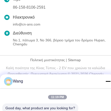
86-158-8106-2591
Ηλεκτρονικό
info@cn-ans.com
Διεύθυνση
No.1, πάτωμα 3, Νο 366, βόρειο τμήμα του δρόμου Hupan,
Chengdu
Πολιτική μυστικότητας
|
Sitemap
Καλή ποιότητα της Κίνας Τύπος - 2 EV που χρεώνει τα καλώδια
Προμηθευτής. Πνευματικά δικαιώματα © 2021-2026 Chengdu
Honors Technology Co.,Ltd . Διατηρούνται όλα τα πνευματικά
Wang
δικαιώματα.
11:19 PM
Good day, what product are you looking for?