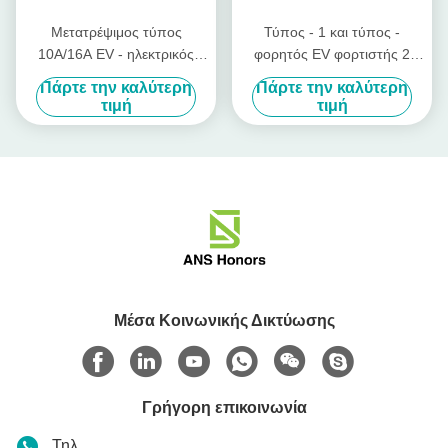
Μετατρέψιμος τύπος
Τύπος - 1 και τύπος -
10A/16A EV - ηλεκτρικός
φορητός EV φορτιστής 2
φορτιστής αυτοκινήτων
16A με το βούλωμα IEC309
Πάρτε την καλύτερη
Πάρτε την καλύτερη
οχημάτων 2 φορτιστών
Κεντρική και Ανατολική
τιμή
τιμή
EVSE
Ευρώπη
Μέσα Κοινωνικής Δικτύωσης
Γρήγορη επικοινωνία
Τηλ.