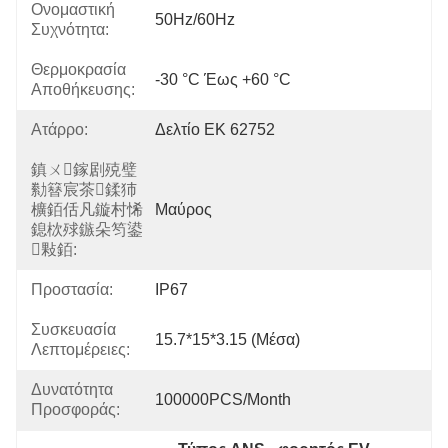
Ονομαστική
50Hz/60Hz
Συχνότητα:
Θερμοκρασία
-30 °C Έως +60 °C
Αποθήκευσης:
Ατάρρο:
Δελτίο ΕΚ 62752
鎮ㄨ鎵剧殑璧
勬簮宸茶鍒犻
櫎銆佸凡鏇村悕
Μαύρος
鎴栨殏鏃朵笉鍙
敤銆:
Προστασία:
IP67
Συσκευασία
15.7*15*3.15 (μέσα)
Λεπτομέρειες:
Δυνατότητα
100000PCS/Month
Προσφοράς: