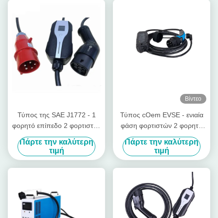
Βίντεο
Τύπος της SAE J1772 - 1
Τύπος cOem EVSE - ενιαία
φορητό επίπεδο 2 φορτιστής
φάση φορτιστών 2 φορητή
EVSE της EV μετατρέψιμος
EV 5 μέτρα καλωδίων
Πάρτε την καλύτερη
Πάρτε την καλύτερη
με το βούλωμα της Κεντρικής
τιμή
τιμή
και Ανατολικής Ευρώπης