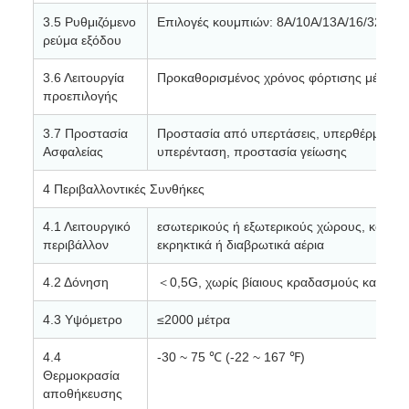
3.5 Ρυθμιζόμενο
Επιλογές κουμπιών: 8A/10A/13A/16/32A
ρεύμα εξόδου
3.6 Λειτουργία
Προκαθορισμένος χρόνος φόρτισης μέσω τ
προεπιλογής
3.7 Προστασία
Προστασία από υπερτάσεις, υπερθέρμανση,
Ασφαλείας
υπερένταση, προστασία γείωσης
4 Περιβαλλοντικές Συνθήκες
4.1 Λειτουργικό
εσωτερικούς ή εξωτερικούς χώρους, καλός 
περιβάλλον
εκρηκτικά ή διαβρωτικά αέρια
4.2 Δόνηση
＜0,5G, χωρίς βίαιους κραδασμούς και κρού
4.3 Υψόμετρο
≤2000 μέτρα
4.4
-30 ~ 75 ℃ (-22 ~ 167 ℉)
Θερμοκρασία
αποθήκευσης