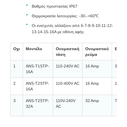
Βαθμός προστασίας IP67
Θερμοκρασία λειτουργίας: -30--+60℃
Οι ενισχυτές αλλάζουν από 6-7-8-9-10-11-12-
13-14-15-16A με οθόνη αφής.
Οχι
Μοντέλο
Ονομαστική
Ονομαστικό
Εξουσ
τάση
ρεύμα
1
ANS-T1STP-
110-240V AC
16 Amp
3,6 k
16A
2
ANS-T2STP-
110-400V AC
16 Amp
11 kW
16A
3
ANS-T2STP-
110V-240V
32 Amp
7 kw
32A
AC