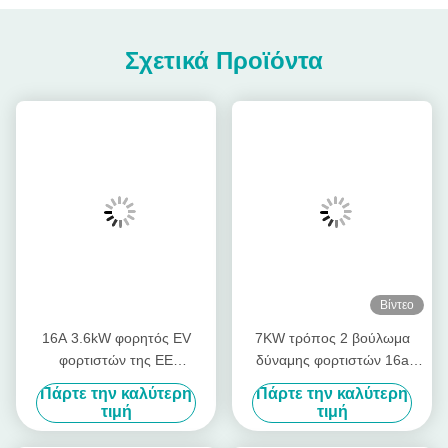
Σχετικά Προϊόντα
Βίντεο
16A 3.6kW φορητός EV
7KW τρόπος 2 βούλωμα
φορτιστών της ΕΕ
δύναμης φορτιστών 16a
εξοπλισμός χρέωσης
Schuko Ev με τον αισθητήρα
Πάρτε την καλύτερη
Πάρτε την καλύτερη
οχημάτων τύπων ηλεκτρικός
θερμοκρασίας
τιμή
τιμή