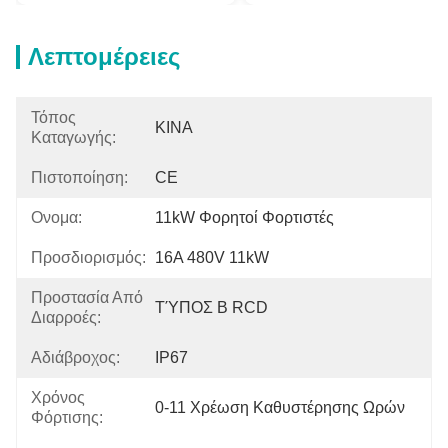
Λεπτομέρειες
Τόπος
ΚΙΝΑ
Καταγωγής:
Πιστοποίηση:
CE
Ονομα:
11kW Φορητοί Φορτιστές
Προσδιορισμός:
16A 480V 11kW
Προστασία Από
ΤΎΠΟΣ Β RCD
Διαρροές:
Αδιάβροχος:
IP67
Χρόνος
0-11 Χρέωση Καθυστέρησης Ωρών
Φόρτισης: