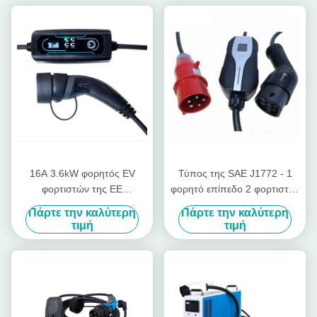
16A 3.6kW φορητός EV
Τύπος της SAE J1772 - 1
φορτιστών της ΕΕ
φορητό επίπεδο 2 φορτιστής
εξοπλισμός χρέωσης
EVSE της EV μετατρέψιμος
Πάρτε την καλύτερη
Πάρτε την καλύτερη
οχημάτων τύπων ηλεκτρικός
με το βούλωμα της Κεντρικής
τιμή
τιμή
και Ανατολικής Ευρώπης