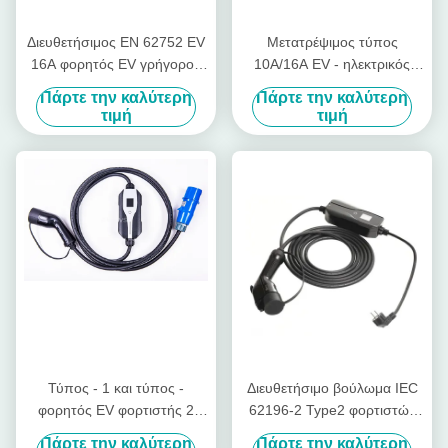
Διευθετήσιμος EN 62752 EV
Μετατρέψιμος τύπος
16A φορητός EV γρήγορος
10A/16A EV - ηλεκτρικός
φορτιστής φορτιστών
φορτιστής αυτοκινήτων
Πάρτε την καλύτερη
Πάρτε την καλύτερη
οχημάτων 2 φορτιστών
τιμή
τιμή
EVSE
Τύπος - 1 και τύπος -
Διευθετήσιμο βούλωμα IEC
φορητός EV φορτιστής 2
62196-2 Type2 φορτιστών
16A με το βούλωμα IEC309
αυτοκινήτων της εγχώριας
Πάρτε την καλύτερη
Πάρτε την καλύτερη