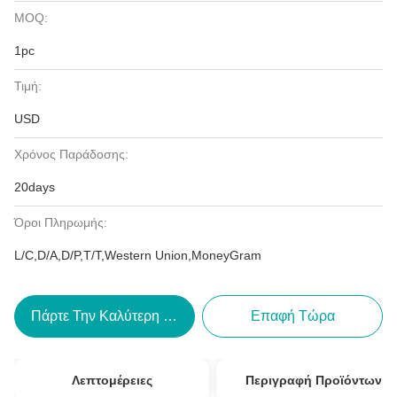
MOQ:
1pc
Τιμή:
USD
Χρόνος Παράδοσης:
20days
Όροι Πληρωμής:
L/C,D/A,D/P,T/T,Western Union,MoneyGram
Πάρτε Την Καλύτερη Τιμή
Επαφή Τώρα
Λεπτομέρειες
Περιγραφή Προϊόντων