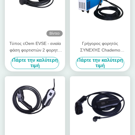
Βίντεο
Τύπος cOem EVSE - ενιαία
Γρήγορος φορητός
φάση φορτιστών 2 φορητή
ΣΥΝΕΧΉΣ Chademo
EV 5 μέτρα καλωδίων
φορτιστής φορτιστών 30kw
Πάρτε την καλύτερη
Πάρτε την καλύτερη
380V CCS γρήγορος
τιμή
τιμή