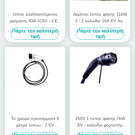
τύπος εναλλασσόμενου
Δεμένος τύπος φάσης 11kW
ρεύματος 63A 415V - 2 EV
3 - 2 καλώδιο 16A EV που
που χρεώνει στο IEC 62196
χρεώνει τον τυποποιημένο
Πάρτε την καλύτερη
Πάρτε την καλύτερη
καλωδίων το βούλωμα
συνδετήρα
τιμή
τιμή
γρήγορα χρέωσης
Το χρώμα προσάρμοσε 5
250V 1 τύπος φάσης 7kW
μέτρα τύπων - 2 EV
EV - καλώδιο φορτιστής
χρεώνοντας το επίπεδο
χρέωσης 2 δεμένος EV