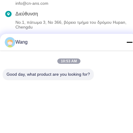
info@cn-ans.com
Διεύθυνση
No.1, πάτωμα 3, Νο 366, βόρειο τμήμα του δρόμου Hupan,
Chengdu
Wang
Πολιτική μυστικότητας
|
Sitemap
Καλή ποιότητα της Κίνας Τύπος - 2 EV που χρεώνει τα καλώδια
10:53 AM
Προμηθευτής. Πνευματικά δικαιώματα © 2021-2026 Chengdu
Honors Technology Co.,Ltd . Διατηρούνται όλα τα πνευματικά
Good day, what product are you looking for?
δικαιώματα.