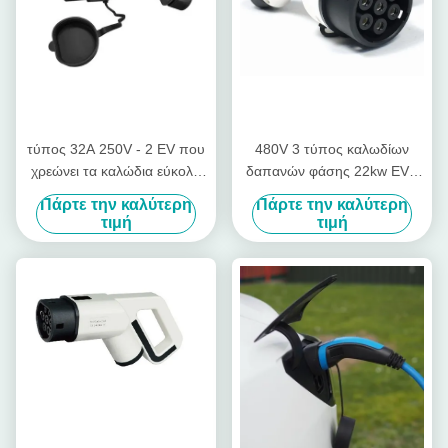
τύπος 32A 250V - 2 EV που
480V 3 τύπος καλωδίων
χρεώνει τα καλώδια εύκολα
δαπανών φάσης 22kw EV -
συγκεντρώστε τον τύπο -
γρήγορο θηλυκό βούλωμα
Πάρτε την καλύτερη
Πάρτε την καλύτερη
θηλυκό βούλωμα 2
χρέωσης 2
τιμή
τιμή