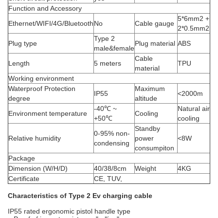
Function and Accessory
5*6mm2 +
Ethernet/WIFI/4G/Bluetooth
No
Cable gauge
2*0.5mm2
Type 2
Plug type
Plug material
ABS
male&female
Cable
Length
5 meters
TPU
material
Working environment
Waterproof Protection
Maximum
IP55
<2000m
degree
altitude
-40℃ ~
Natural air
Environment temperature
Cooling
+50℃
cooling
Standby
0-95% non-
Relative humidity
power
<8W
condensing
consumpiton
Package
Dimension (W/H/D)
40/38/8cm
Weight
4KG
Certificate
CE, TUV,
Characteristics of Type 2 Ev charging cable
IP55 rated ergonomic pistol handle type