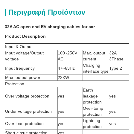
Περιγραφή Προϊόντων
32A AC open end EV charging cables for car
Product Description
Input & Output
Input voltage/Output
100~250V
Max. output
32A
voltage
AC
current
3Phase
Charging
Input frequency
47~63Hz
Type 2
interface type
Max. output power
22KW
Protection
Earth
Over voltage protection
yes
leakage
yes
protection
Over-temp
Under voltage protection
yes
yes
protection
Lightning
Over load protection
yes
yes
protection
Short circuit protection
yes