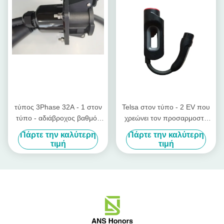
προσαρμοστής της EV
τύπος 3Phase 32A - 1 στον
Telsa στον τύπο - 2 EV που
τύπο - αδιάβροχος βαθμός
χρεώνει τον προσαρμοστή
προστασίας προσαρμοστών
7kW καλωδίων για τον τύπο
Πάρτε την καλύτερη
Πάρτε την καλύτερη
IP55 2 EV
- αυτοκίνητο 2 που χρεώνει
τιμή
τιμή
στο σταθμό τέσλα