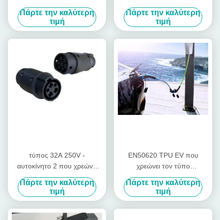
τέσλα προσαρμοστών
καλωδίων - 2 στον τύπο - 1
Πάρτε την καλύτερη
Πάρτε την καλύτερη
καλωδίων για το φορτιστή
προσαρμοστής της EV
τιμή
τιμή
της EV
τύπος 32A 250V -
EN50620 TPU EV που
αυτοκίνητο 2 που χρεώνει
χρεώνει τον τύπο
στον τύπο - 1 τύπος
μετατροπέων
Πάρτε την καλύτερη
Πάρτε την καλύτερη
προσαρμοστών διεπαφών
προσαρμοστών της EV
τιμή
τιμή
σταθμών χρέωσης της EV -
καλωδίων - 2 στον τύπο - 1
2 στον τύπο - 1
βούλωμα