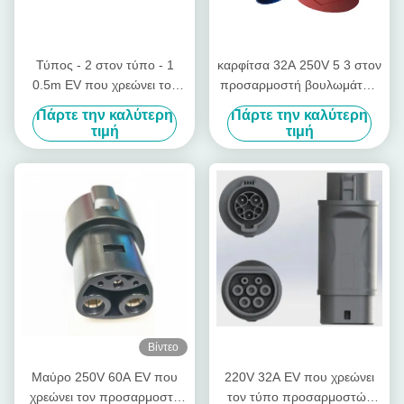
Τύπος - 2 στον τύπο - 1
καρφίτσα 32A 250V 5 3 στον
0.5m EV που χρεώνει τον
προσαρμοστή βουλωμάτων
προσαρμοστή TUV IP55
IEC 60309 προσαρμοστών
Πάρτε την καλύτερη
Πάρτε την καλύτερη
καλωδίων αδιάβροχος
καρφιτσών για την κόκκινη
τιμή
τιμή
βαθμός
Κεντρική και Ανατολική
Ευρώπη στην μπλε Κεντρική
και Ανατολική Ευρώπη
Βίντεο
Μαύρο 250V 60A EV που
220V 32A EV που χρεώνει
χρεώνει τον προσαρμοστή
τον τύπο προσαρμοστών