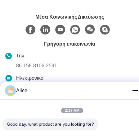
Μέσα Κοινωνικής Δικτύωσης
Γρήγορη επικοινωνία
Τηλ.
86-158-8106-2591
Ηλεκτρονικό
info@cn-ans.com
Alice
Διεύθυνση
No.1, πάτωμα 3, Νο 366, βόρειο τμήμα του δρόμου Hupan,
2:17 AM
Chengdu
Good day, what product are you looking for?
Πολιτική μυστικότητας
|
Sitemap