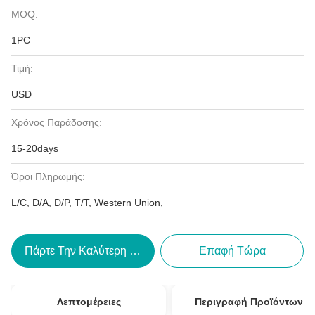
MOQ:
1PC
Τιμή:
USD
Χρόνος Παράδοσης:
15-20days
Όροι Πληρωμής:
L/C, D/A, D/P, T/T, Western Union,
Πάρτε Την Καλύτερη Τιμή
Επαφή Τώρα
Λεπτομέρειες
Περιγραφή Προϊόντων