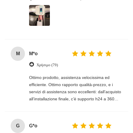
M
M*o
Χρήσιμο (79)
Ottimo prodotto, assistenza velocissima ed
efficiente. Ottimo rapporto qualità-prezzo, e i
servizi di assistenza sono eccellenti: dall’acquisto
all’installazione finale, c’è supporto h24 a 360
gradi, dal commerciale al fiscale e al tecnico.
Solo per questo ho scelto Honors e sono
pienamente soddisfatto.
G
G*o