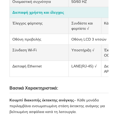
Ονομαστική συχνότητα
50/60 HZ
Διεπαφή χρήστη και έλεγχος
Έλεγχος φόρτισης
Συνδέστε και
Κάρτα R
φορτίστε √
Οθόνη προβολής
Οθόνη LCD 3 ιντσών
Σύνδεση Wi-Fi
Υποστήριξη √
Έκδοση
OCPP 
Διεπαφή Ethernet
LANE(RJ-45) √
Διασύνδ
APP
Βασικά Χαρακτηριστικά:
Κουμπί διακοπής έκτακτης ανάγκης
– Κάθε μονάδα
περιλαμβάνει ενσωματωμένη στάση έκτακτης ανάγκης για
βελτιωμένη ασφάλεια κατά τη λειτουργία.