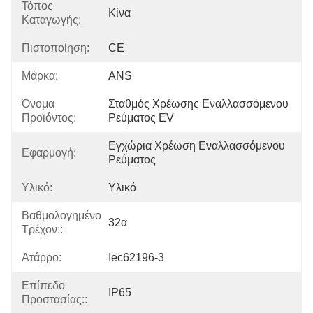
Τόπος
Κίνα
Καταγωγής:
Πιστοποίηση:
CE
Μάρκα:
ANS
Όνομα
Σταθμός Χρέωσης Εναλλασσόμενου 
Προϊόντος:
Ρεύματος EV
Εγχώρια Χρέωση Εναλλασσόμενου 
Εφαρμογή:
Ρεύματος
Υλικό:
Υλικό
Βαθμολογημένο
32α
Τρέχον::
Ατάρρο:
Iec62196-3
Επίπεδο
IP65
Προστασίας::