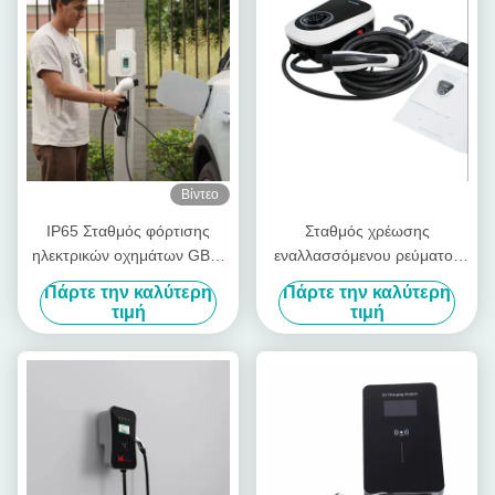
και μαύρο
Βίντεο
IP65 Σταθμός φόρτισης
Σταθμός χρέωσης
ηλεκτρικών οχημάτων GBT/
εναλλασσόμενου ρεύματος
Type2 plug AC Wallbox
EV ANS 7KW 220V με το
Πάρτε την καλύτερη
Πάρτε την καλύτερη
Σταθμοί φόρτισης
μαύρο TUV καλώδιο 5m
τιμή
τιμή
ηλεκτρικών οχημάτων