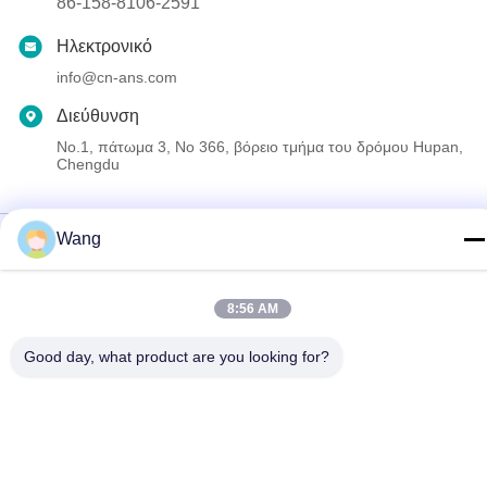
86-158-8106-2591
Ηλεκτρονικό
info@cn-ans.com
Διεύθυνση
No.1, πάτωμα 3, Νο 366, βόρειο τμήμα του δρόμου Hupan,
Chengdu
Πολιτική μυστικότητας
|
Sitemap
Wang
Καλή ποιότητα της Κίνας Τύπος - 2 EV που χρεώνει τα καλώδια
Προμηθευτής. Πνευματικά δικαιώματα © 2021-2026 Chengdu
8:56 AM
Honors Technology Co.,Ltd . Διατηρούνται όλα τα πνευματικά
δικαιώματα.
Good day, what product are you looking for?