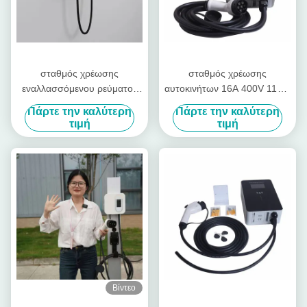
σταθμός χρέωσης
σταθμός χρέωσης
εναλλασσόμενου ρεύματος
αυτοκινήτων 16A 400V 11kW
EV 3phase 32A με την
Ε ηλεκτρικό βούλωμα
Πάρτε την καλύτερη
Πάρτε την καλύτερη
εξισορρόπηση φορτίων
αυτοκινήτων στους
τιμή
τιμή
OCPP WIFi
σταθμούς με τις κάρτες RFID
Βίντεο