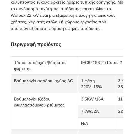
καλύπτοντας εύκολα αρκετές ημέρες τυπικής οδήγησης. Με
το συνδυασμό ταχύτητας, απόδοσης και ευκολίας, το
Wallbox 22 kW είναι μια εξαιρετική επιλογή για οικιακούς
χρήστες, χειριστές στόλου ή χώρους εργασίας που
απαιτούν αξιόπιστη φόρτιση υψηλής απόδοσης.
Περιγραφή προϊόντος
Τύπος υποδοχής/βύσματος
IEC62196-2 /Τύπος 2
φόρτισης
Βαθμολογία εισόδου ισχύος AC
1 φάση
3 φάση
220V±15%
380V±1
Βαθμολογία εξόδου
3,5KW /16A
11KW /
εναλλασσόμενου ρεύματος
7KW/32A
22KW/3
N/A