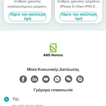
σταθμός χρέωσης
Σταθμός χρέωσης οχημάτων
εναλλασσόμενου ρεύματος
3Phase Ε cOem IP55 EV
EV 11kw 380V 32A
γρήγοροι σταθμοί χρέωσης
Πάρτε την καλύτερη
Πάρτε την καλύτερη
γρήγορος συνδετήρας IEC
τιμή
τιμή
62196-2 Type2 χρέωσης
Μέσα Κοινωνικής Δικτύωσης
Γρήγορη επικοινωνία
Τηλ.