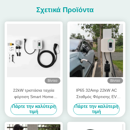
Σχετικά Προϊόντα
Βίντεο
Βίντεο
22kW τριστάσια ταχεία
IP65 32Amp 22kW AC
φόρτιση Smart Home
Σταθμός Φόρτισης EV
Wallbox CE πιστοποιημένο
Wallbox Με Καθυστέρηση
Πάρτε την καλύτερη
Πάρτε την καλύτερη
Wall Mounted EV Charger
Φόρτισης
τιμή
τιμή
IP65 Waterproof Υποστήριξη
RFID/WiFi/Bluetooth
Σύνδεση Διατίθεται σε λευκό