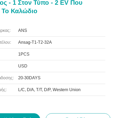
ος - 1 Στον Τύπο - 2 EV Που
 Το Καλώδιο
ρκας:
ANS
τέλου:
Ansag-T1-T2-32A
1PCS
USD
άδοσης:
20-30DAYS
ής:
L/C, D/A, T/T, D/P, Western Union