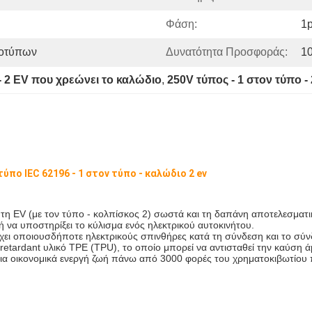
Φάση:
1
ροτύπων
Δυνατότητα Προσφοράς:
1
 - 2 EV που χρεώνει το καλώδιο
, 
250V τύπος - 1 στον τύπο -
πο IEC 62196 - 1 στον τύπο - καλώδιο 2 ev
τη EV (με τον τύπο - κολπίσκος 2) σωστά και τη δαπάνη αποτελεσματι
κή να υποστηρίξει το κύλισμα ενός ηλεκτρικού αυτοκινήτου.
 έχει οποιουσδήποτε ηλεκτρικούς σπινθήρες κατά τη σύνδεση και το σύ
-retardant υλικό TPE (TPU), το οποίο μπορεί να αντισταθεί την καύση
μια οικονομικά ενεργή ζωή πάνω από 3000 φορές του χρηματοκιβωτίου 