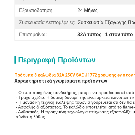
Εξουσιοδότηση:
24 Μήνες
Συσκευασία Λεπτομέρειες:
Συσκευασία Εξαγωγής Π
Επισημαίνω:
32A τύπος - 1 στον τύπο
Περιγραφή Προϊόντων
Πρότυπο 3 καλώδια 32A 250V SAE J1772 χρέωσης ev στον τύ
Χαρακτηριστικά γνωρίσματα προϊόντων
- Ο τυποποιημένος συνδετήρας, μπορεί να προσδιοριστεί από 
- Τραχύ σχέδιο. Η δομική δύναμή της είναι αρκετά ικανοποιητι
- Η μοναδική τεχνική εξάλειψης τόξων σιγουρεύεται ότι δεν θα
- Ασφαλής & αξιόπιστος. Το καλώδιο αποτελείται από το flame
- Ανθεκτικός. Η προηγμένη τεχνολογία πτύχωσης εξασφαλίζει 
σύνδεση λάθος.