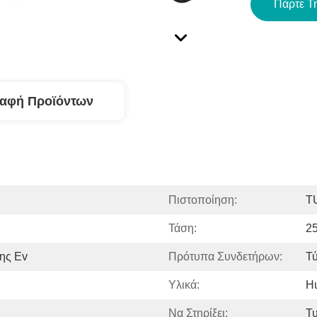
Πάρτε Τ
ραφή Προϊόντων
Πιστοποίηση:
T
Τάση:
2
ης Ev
Πρότυπα Συνδετήρων:
Τύ
Υλικά:
H
Να Στηρίξει:
Τυ