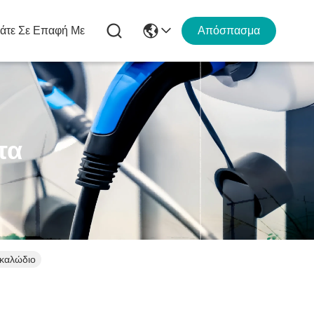
άτε Σε Επαφή Με
Απόσπασμα
τα
 καλώδιο