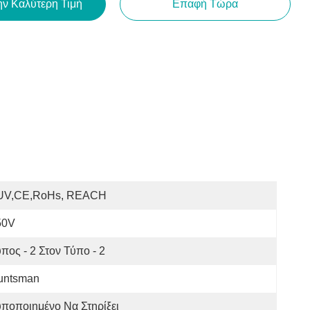
ην Καλύτερη Τιμή
Επαφή Τώρα
UV,CE,RoHs, REACH
50V
πος - 2 Στον Τύπο - 2
untsman
ποποιημένο Να Στηρίξει