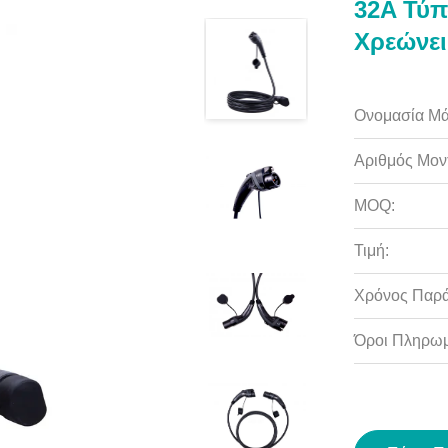
32A Τύπ
Χρεώνει
Ονομασία Μά
Αριθμός Μον
MOQ:
Τιμή:
Χρόνος Παρ
Όροι Πληρωμ