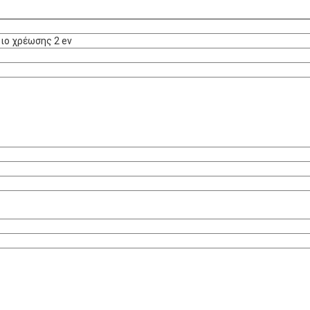
διο χρέωσης 2 ev