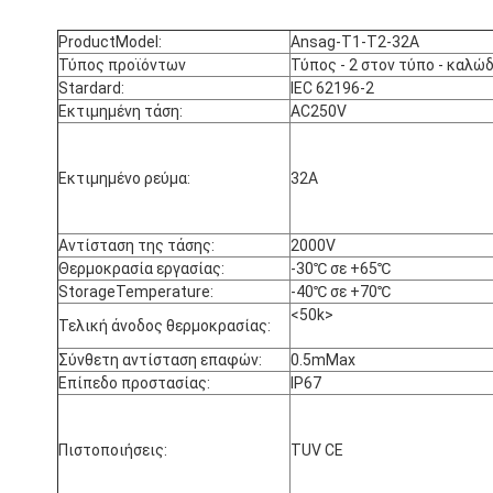
ProductModel:
Ansag-T1-T2-32A
Τύπος προϊόντων
Τύπος - 2 στον τύπο - καλώ
Stardard:
IEC 62196-2
Εκτιμημένη τάση:
AC250V
Εκτιμημένο ρεύμα:
32A
Αντίσταση της τάσης:
2000V
Θερμοκρασία εργασίας:
-30℃ σε +65℃
StorageTemperature:
-40℃ σε +70℃
<50k>

Τελική άνοδος θερμοκρασίας:
Σύνθετη αντίσταση επαφών:
0.5mMax
Επίπεδο προστασίας:
IP67
Πιστοποιήσεις:
TUV CE