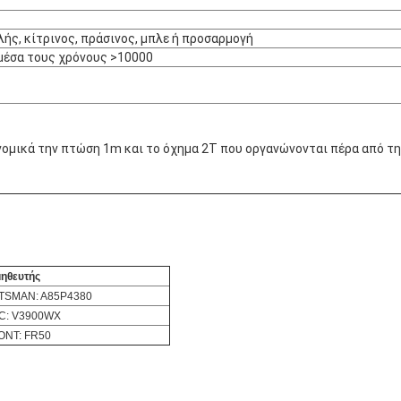
ής, κίτρινος, πράσινος, μπλε ή προσαρμογή
 μέσα τους χρόνους >10000
ομικά την πτώση 1m και το όχημα 2T που οργανώνονται πέρα από τη
ηθευτής
TSMAN: A85P4380
C: V3900WX
NT: FR50