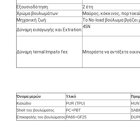
Εξουσιοδότηση:
2 έτη
Χρώμα βουλωμάτων:
Μαύρος, κόκκινος, πορτοκαλ
Μηχανική ζωή:
Το No-load βούλωμα βγάζει
45N
Δύναμη εισαγωγής και Extration:
Δύναμη ternal Impato fex:
Μπορέστε να αντέξετε οικον
Όνομα μερών
Υλικό
Προμ
Καλώδιο
PUR (TPU)
HUN
Shell του βουλώματος
PC+PBT
SABI
Επικεφαλής του βουλώματος
PA66+GF25
DUPO