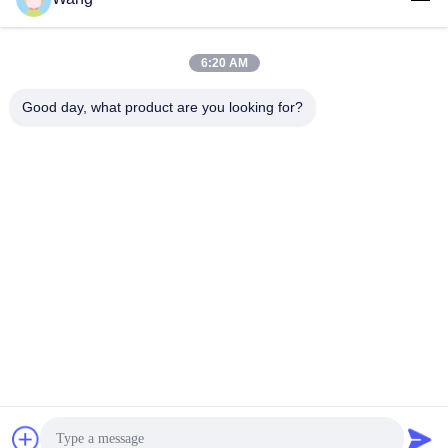
Γρήγορη επικοινωνία
6:20 AM
Τηλ.
Good day, what product are you looking for?
86-158-8106-2591
Ηλεκτρονικό
info@cn-ans.com
Διεύθυνση
No.1, πάτωμα 3, Νο 366, βόρειο τμήμα του δρόμου Hupan,
Chengdu
Πολιτική μυστικότητας
|
Sitemap
Καλή ποιότητα της Κίνας Τύπος - 2 EV που χρεώνει τα καλώδια
Προμηθευτής. Πνευματικά δικαιώματα © 2021-2026 Chengdu
Honors Technology Co.,Ltd . Διατηρούνται όλα τα πνευματικά
δικαιώματα.