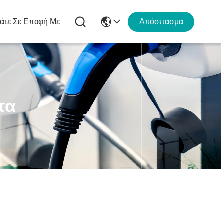
άτε Σε Επαφή Με
Απόσπασμα
τα