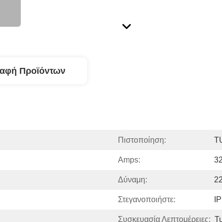
ραφή Προϊόντων
Πιστοποίηση:
T
Amps:
3
Δύναμη:
2
Στεγανοποιήστε:
I
Συσκευασία Λεπτομέρειες:
Τ