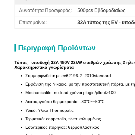
Δυνατότητα Προσφοράς:
500pcs Εβδομαδιαίως
Επισημαίνω:
32A τύπος της EV - υποδ
Περιγραφή Προϊόντων
Τύπος - υποδοχή 32A 480V 22kW σταθμών χρέωσης 2 ηλεκ
Χαρακτηριστικά γνωρίσματα
Συμμορφωθείτε με ec62196-2: 2010standard
Εμφάνιση της Νίκαιας, με την προστατευτική πόρτα, με τη
Mechanicalife: no-load χρόνοι plugin/pllout>100
Λειτουργούσα θερμοκρασία: -30℃~+50℃
Υλικό: Υλικά Thermopatic
Τερματικό: copperallo, siver καλυμμένος
Εσωτερικός πυρήνας: θερμοπλαστικός