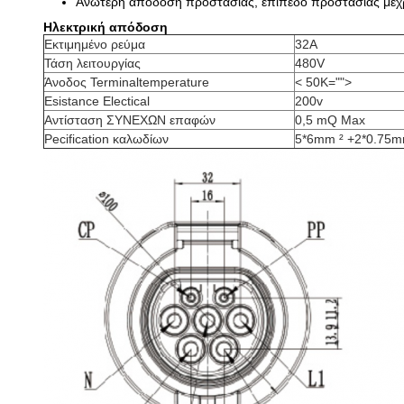
Ανώτερη απόδοση προστασίας, επίπεδο προστασίας μέχρι 
Ηλεκτρική απόδοση
Εκτιμημένο ρεύμα
32A
Τάση λειτουργίας
480V
Άνοδος Terminaltemperature
< 50K="">
Esistance Electical
200v
Αντίσταση ΣΥΝΕΧΩΝ επαφών
0,5 mQ Max
Pecification καλωδίων
5*6mm ² +2*0.75