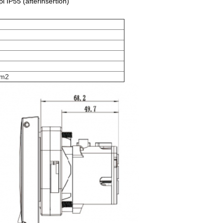
IP55 (afterinsertion)
mm2