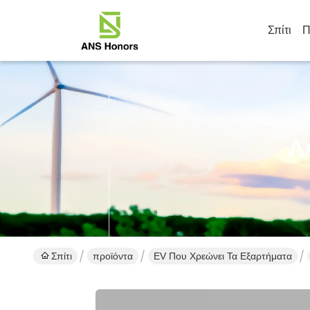
Σπίτι
Π
Λ
Σπίτι
προϊόντα
EV Που Χρεώνει Τα Εξαρτήματα