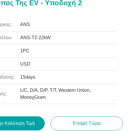
πος Της EV - Υποδοχή 2
ρκας:
ANS
τέλου:
ANS-T2-22kW
1PC
USD
άδοσης:
15days
L/C, D/A, D/P, T/T, Western Union,
ής:
MoneyGram
ην Καλύτερη Τιμή
Επαφή Τώρα