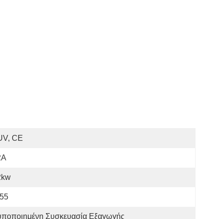
UV, CE
2A
2kw
P55
υποποιημένη Συσκευασία Εξαγωγής