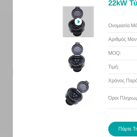
22kW Τύ
Ονομασία Μά
Αριθμός Μον
MOQ:
Τιμή:
Χρόνος Παρ
Όροι Πληρωμ
Πάρτε Τ