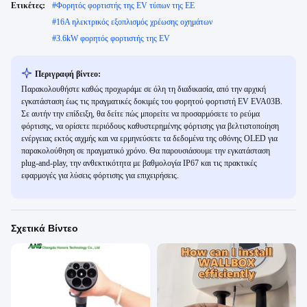
Ετικέτες:
#
Φορητός φορτιστής της EV τύπων της ΕΕ
#
16A ηλεκτρικός εξοπλισμός χρέωσης οχημάτων
#
3.6kW φορητός φορτιστής της EV
Περιγραφή βίντεο:
Παρακολουθήστε καθώς προχωράμε σε όλη τη διαδικασία, από την αρχική
εγκατάσταση έως τις πραγματικές δοκιμές του φορητού φορτιστή EV EVA03B.
Σε αυτήν την επίδειξη, θα δείτε πώς μπορείτε να προσαρμόσετε το ρεύμα
φόρτισης, να ορίσετε περιόδους καθυστερημένης φόρτισης για βελτιστοποίηση
ενέργειας εκτός αιχμής και να ερμηνεύσετε τα δεδομένα της οθόνης OLED για
παρακολούθηση σε πραγματικό χρόνο. Θα παρουσιάσουμε την εγκατάσταση
plug-and-play, την ανθεκτικότητα με βαθμολογία IP67 και τις πρακτικές
εφαρμογές για λύσεις φόρτισης για επιχειρήσεις.
Σχετικά Βίντεο